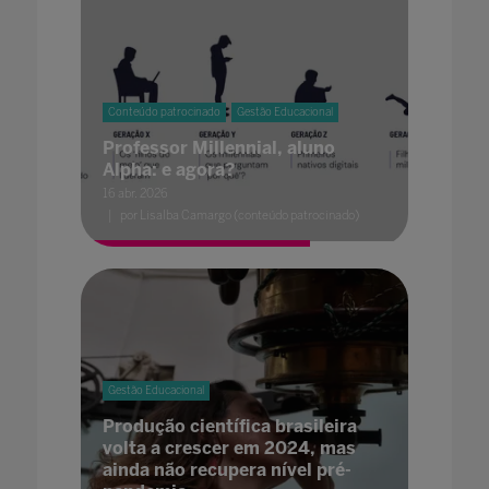
Conteúdo patrocinado
Gestão Educacional
Professor Millennial, aluno
Alpha: e agora?
16 abr. 2026
por Lisalba Camargo (conteúdo patrocinado)
Gestão Educacional
Produção científica brasileira
volta a crescer em 2024, mas
ainda não recupera nível pré-