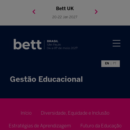
Bett Brasil
Bett Asia
Bett USA
Bett UK
23-24 Setembro 2026
8-10 November 2027
05-08 Mai 2026
20-22 Jan 2027
EN
PT
Gestão Educacional
Início
Diversidade, Equidade e Inclusão
Estratégias de Aprendizagem
Futuro da Educação