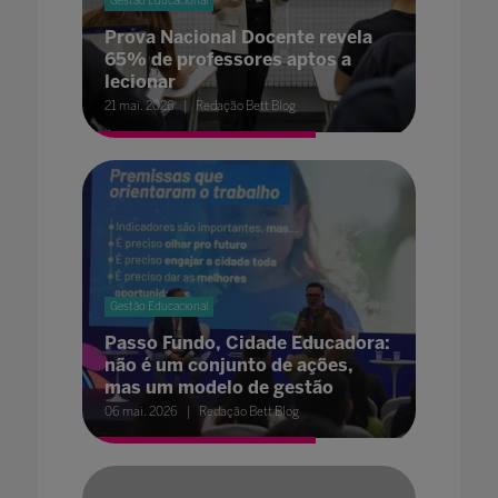
Gestão Educacional
Prova Nacional Docente revela
65% de professores aptos a
lecionar
21 mai. 2026
Redação Bett Blog
Gestão Educacional
Passo Fundo, Cidade Educadora:
não é um conjunto de ações,
mas um modelo de gestão
06 mai. 2026
Redação Bett Blog