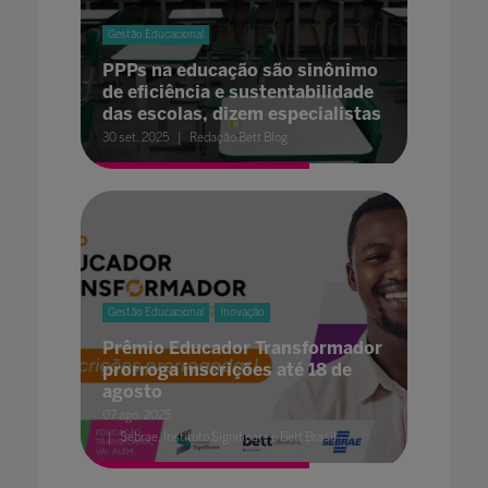
Gestão Educacional
PPPs na educação são sinônimo
de eficiência e sustentabilidade
das escolas, dizem especialistas
30 set. 2025
Redação Bett Blog
Gestão Educacional
Inovação
Prêmio Educador Transformador
prorroga inscrições até 18 de
agosto
07 ago. 2025
Sebrae, Instituto Significare e Bett Brasil