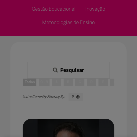
Gestão Educacional
Inovação
Metodologias de Ensino
Pesquisar
Todos
0 - 9
A
B
C
D
E
F
G
P