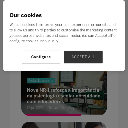
Conteúdo patrocinado
Gestão Educacional
Inclusão financeira: um caminho
Our cookies
para reduzir a evasão no ensino
superior
We use cookies to improve your user experience on our site and
03 ago. 2026
Conteúdo patrocinado: b.Uni
to allow us and third parties to customise the marketing content
you see across websites and social media. You can ‘Accept all’ or
configure cookies individually.
Configure
ACCEPT ALL
Gestão Educacional
Nova NR-1 reforça a importância
da psicologia escolar no cuidado
com educadores
30 jul. 2026
Redação Bett Blog