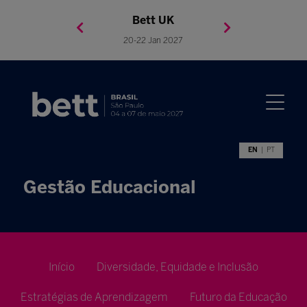
Bett Brasil
Bett Asia
Bett USA
Bett UK
23-24 Setembro 2026
8-10 November 2027
05-08 Mai 2026
20-22 Jan 2027
EN
PT
Gestão Educacional
Início
Diversidade, Equidade e Inclusão
Estratégias de Aprendizagem
Futuro da Educação