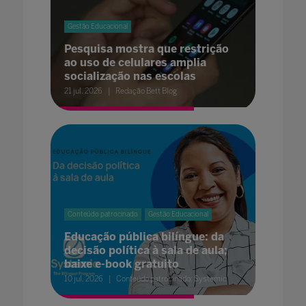
Gestão Educacional
Pesquisa mostra que restrição
ao uso de celulares amplia
socialização nas escolas
21 jul. 2026
Redação Bett Blog
Conteúdo patrocinado
Gestão Educacional
Educação pública bilíngue: da
decisão política à sala de aula;
baixe e-book gratuito
10 jul. 2026
Conteúdo patrocinado: Systemic