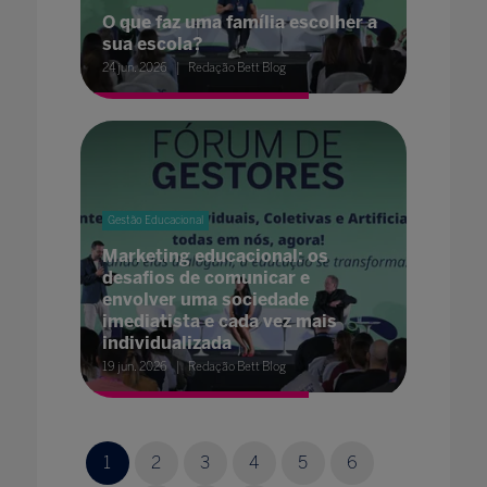
O que faz uma família escolher a
sua escola?
24 jun. 2026
Redação Bett Blog
Gestão Educacional
Marketing educacional: os
desafios de comunicar e
envolver uma sociedade
imediatista e cada vez mais
individualizada
19 jun. 2026
Redação Bett Blog
1
2
3
4
5
6