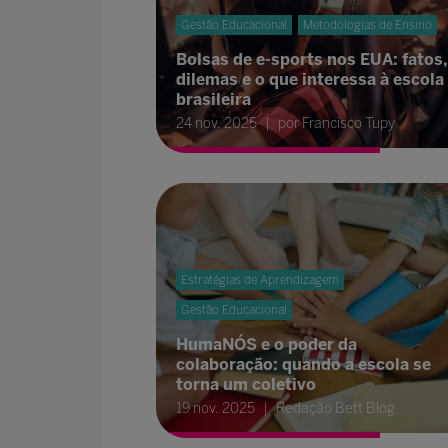
Gestão Educacional
Metodologias de Ensino
Bolsas de e-sports nos EUA: fatos,
dilemas e o que interessa à escola
brasileira
24 nov. 2025
por Francisco Tupy
Estratégias de Aprendizagem
Gestão Educacional
HumaNÓS e o poder da
colaboração: quando a escola se
torna um coletivo
19 nov. 2025
Redação Bett Blog