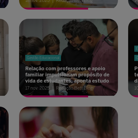
18 nov. 2025
Redação Bett Blog
1
E
Gestão Educacional
G
Relação com professores e apoio
P
familiar impulsionam propósito de
t
vida de estudantes, aponta estudo
d
17 nov. 2025
Redação Bett Blog
1