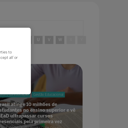
R
S
T
U
V
W
X
Y
rties to
ept all’ or
uturo da Educação
Gestão Educacional
rasil atinge 10 milhões de
studantes no ensino superior e vê
 EaD ultrapassar cursos
resenciais pela primeira vez