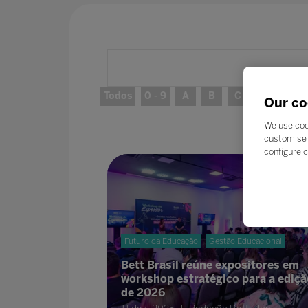
Todos
0 - 9
A
B
C
D
E
Our co
We use coo
customise 
configure c
Futuro da Educação
Gestão Educacional
Bett Brasil reúne expositores em
workshop estratégico para a ediçã
de 2026