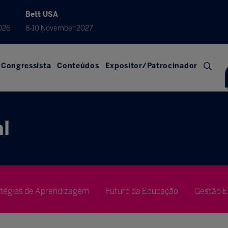
Bett USA
026
8-10 November 2027
Congressista
Conteúdos
Expositor/Patrocinador
l
atégias de Aprendizagem
Futuro da Educação
Gestão E