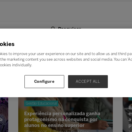
Pesquisar
F
G
H
I
J
K
L
M
N
O
P
Q
okies
Z
kies to improve your user experience on our site and to allow us and third pa
the marketing content you see across websites and social media. You can ‘Acc
ookies individually.
Configure
ACCEPT ALL
F
Gestão Educacional
B
Experiência personalizada ganha
e
o
protagonismo na conquista por
a
alunos no ensino superior
p