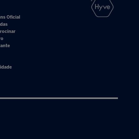
ns Oficial
adas
rocinar
ro
rante
cidade