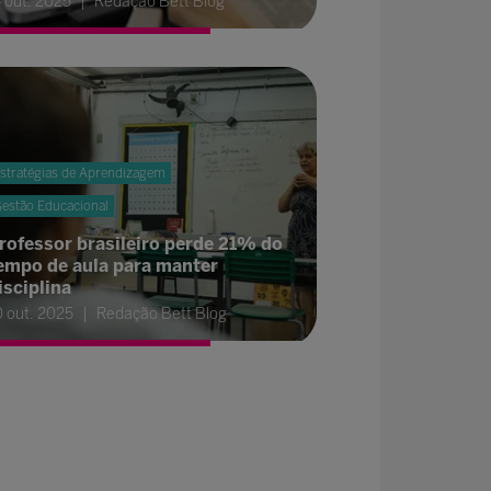
4 out. 2025
Redação Bett Blog
stratégias de Aprendizagem
estão Educacional
rofessor brasileiro perde 21% do
empo de aula para manter
isciplina
0 out. 2025
Redação Bett Blog