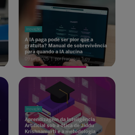
Inovação
A IA paga pode ser pior que a
gratuita? Manual de sobrevivência
para quando a IA alucina
09 jun. 2025
por Francisco Tupy
Inovação
a
Aprendizagem da Inteligência
Artificial sob a ótica de Jiddu
Krishnamurti e a metodologia