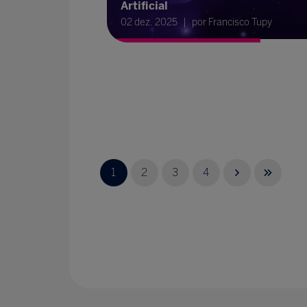
Artificial
02 dez. 2025
por Francisco Tupy
1
2
3
4