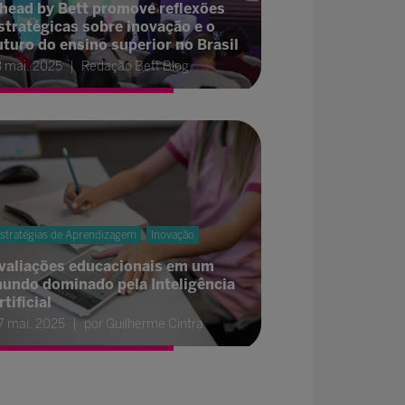
head by Bett promove reflexões
stratégicas sobre inovação e o
uturo do ensino superior no Brasil
3 mai. 2025
Redação Bett Blog
stratégias de Aprendizagem
Inovação
valiações educacionais em um
undo dominado pela Inteligência
rtificial
7 mai. 2025
por Guilherme Cintra