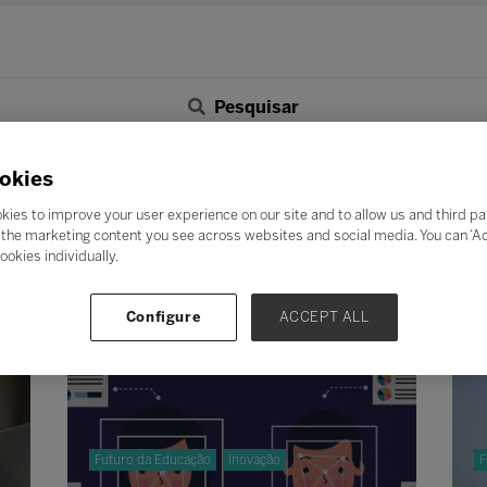
Pesquisar
F
G
H
I
J
K
L
M
N
O
P
Q
okies
Z
kies to improve your user experience on our site and to allow us and third pa
the marketing content you see across websites and social media. You can ‘Acc
ookies individually.
Configure
ACCEPT ALL
Futuro da Educação
Inovação
F