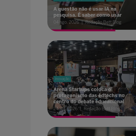
A questão não é usar IA na
pesquisa. É saber como usar
04 ago. 2026
Redação Bett Blog
Inovação
Arena Startups coloca o
protagonismo das edtechs no
centro do debate educacional
24 abr. 2026
Redação Bett Blog