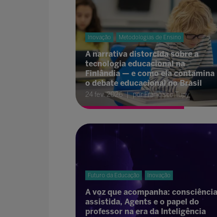
Inovação
Metodologias de Ensino
A narrativa distorcida sobre a
tecnologia educacional na
Finlândia — e como ela contamina
o debate educacional no Brasil
24 fev. 2026
por Francisco Tupy
Futuro da Educação
Inovação
A voz que acompanha: consciênci
assistida, Agents e o papel do
professor na era da Inteligência