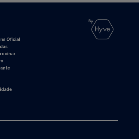
ns Oficial
adas
rocinar
ro
rante
cidade