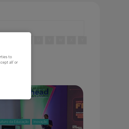
R
S
T
U
V
W
X
Y
rties to
ept all’ or
uturo da Educação
Inovação