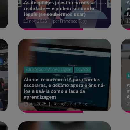
As deepfakes já estão na nossa
A
realidade — e podem ser muito
e
legais (se soubermos usar)
f
10 nov. 2025
por Francisco Tupy
1
Estratégias de Aprendizagem
Inovação
E
Alunos recorrem à IA para tarefas
escolares, e desafio agora é ensiná-
A
los a usá-la como aliada da
m
aprendizagem
A
13 out. 2025
Redação Bett Blog
0