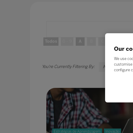
Todos
0 - 9
A
B
C
D
E
Our co
We use coo
customise 
A
configure c
Estratégias de Aprendizagem
Inovação