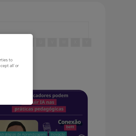
R
S
T
U
V
W
X
Y
rties to
ept all’ or
stratégias de Aprendizagem
Inovação