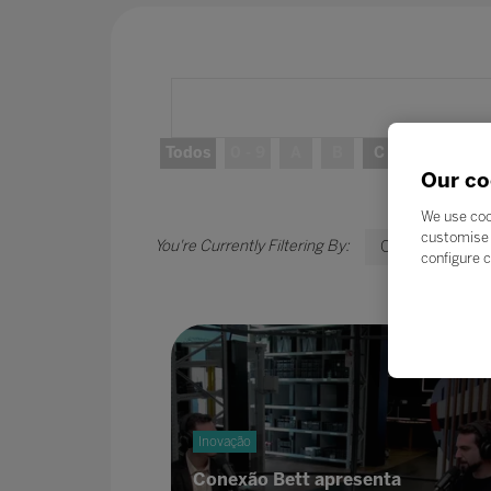
Todos
0 - 9
A
B
C
D
E
Our co
We use coo
customise 
C
configure c
Inovação
Conexão Bett apresenta