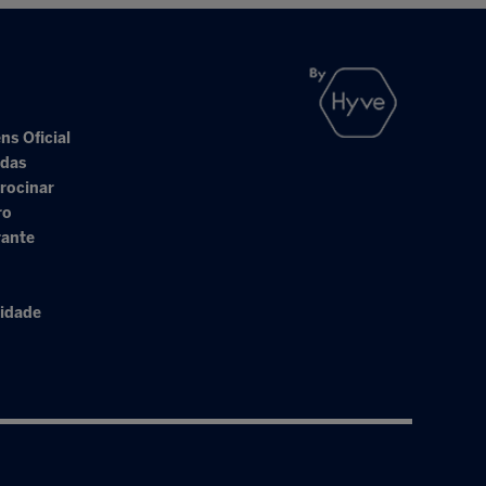
ns Oficial
adas
rocinar
ro
rante
cidade