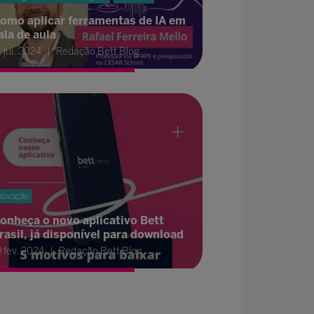
omo aplicar ferramentas de IA em
ala de aula
 jul. 2024
Redação Bett Blog
novação
onheça o novo aplicativo Bett
rasil, já disponível para download
9 fev. 2024
Redação Bett Blog