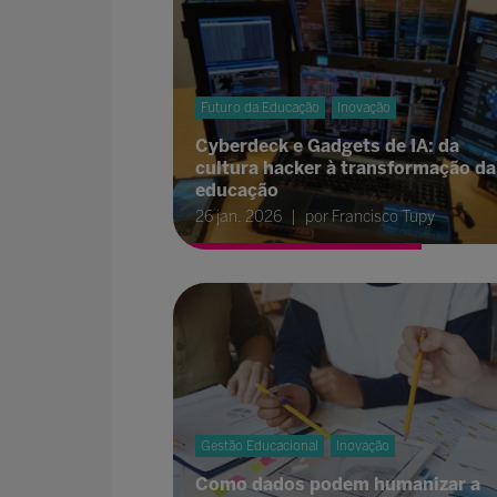
Futuro da Educação
Inovação
Cyberdeck e Gadgets de IA: da
cultura hacker à transformação da
educação
26 jan. 2026
por Francisco Tupy
Gestão Educacional
Inovação
Como dados podem humanizar a