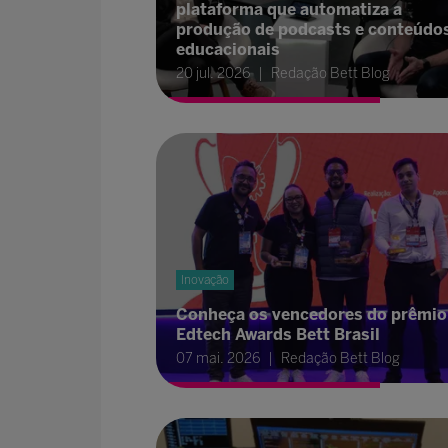
plataforma que automatiza a
produção de podcasts e conteúdo
educacionais
20 jul. 2026
Redação Bett Blog
Inovação
Conheça os vencedores do prêmio
Edtech Awards Bett Brasil
07 mai. 2026
Redação Bett Blog