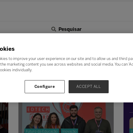
Pesquisar
F
G
H
I
J
K
L
M
N
O
P
Q
okies
Z
kies to improve your user experience on our site and to allow us and third pa
the marketing content you see across websites and social media. You can ‘Acc
ookies individually.
Configure
ACCEPT ALL
Futuro da Educação
Inovação
E