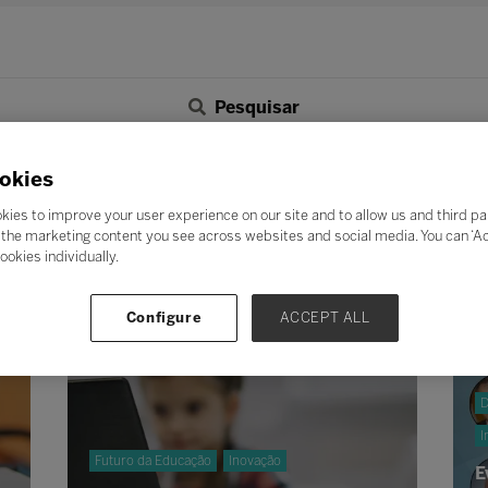
Pesquisar
F
G
H
I
J
K
L
M
N
O
P
Q
okies
Z
kies to improve your user experience on our site and to allow us and third pa
the marketing content you see across websites and social media. You can ‘Acc
ookies individually.
Configure
ACCEPT ALL
D
I
Futuro da Educação
Inovação
E