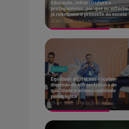
Educação, infraestrutura e
protagonismo: por que as edtechs
já redefinem o presente da escola
19 abr. 2026
por Leo Gmeiner
Inovação
Equidade digital nas escolas
depende de infraestrutura de
qualidade e intencionalidade
pedagógica
29 set. 2025
Redação Bett Blog