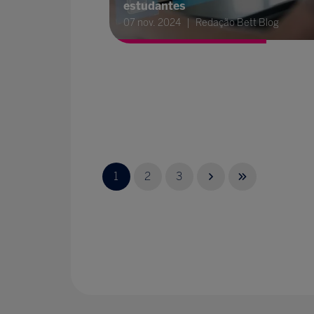
estudantes
07 nov. 2024
Redação Bett Blog
1
2
3