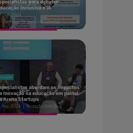
specialistas para debater
ducação Inclusiva e IA
3 mai. 2024
Conteúdo de parceiro: Sieeesp
novação
specialistas abordam os impactos
a inovação na educação em painel
a Arena Startups
1 mai. 2024
Redação Bett Blog