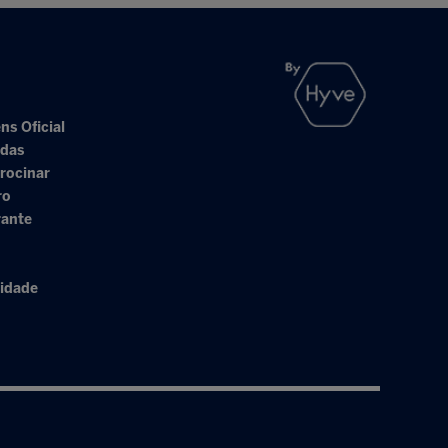
ns Oficial
adas
rocinar
ro
rante
cidade