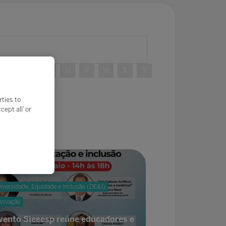
R
S
T
U
V
W
X
Y
rties to
ept all’ or
iversidade, Equidade e Inclusão (DE&I)
novação
vento Sieeesp reúne educadores e