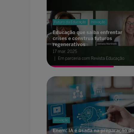
Futuro da Educação
Inovação
Educação que saiba enfrentar
crises e construa futuros
regenerativos
17 mar. 2025
Em parceria com Revista Educação
Inovação
Enem: IA é usada na preparação de