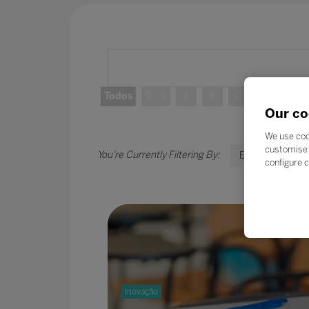
Todos
0 - 9
A
B
C
D
E
Our co
We use coo
customise 
E
configure c
Inovação