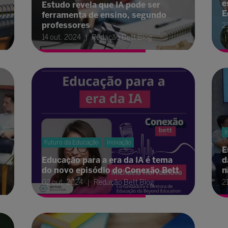
e
Estudo revela que IA pode ser
E
ferramenta de ensino, segundo
professores
2
14 out. 2024
Redação Bett Blog
I
Futuro da Educação
Inovação
E
Educação para a era da IA é tema
d
do novo episódio do Conexão Bett
n
02 out. 2024
Redação Bett Blog
2