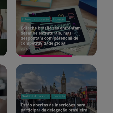
Futuro da Educação
Inovação
Edtechs brasileiras enfrentam
desafios estruturais, mas
despontam com potencial de
competitividade global
25 set. 2024
Redação Bett Blog
Gestão Educacional
Inovação
Estão abertas as inscrições para
participar da delegação brasileira