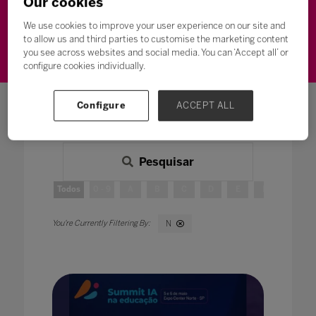
Our cookies
Gestão Educacional
Inovação
We use cookies to improve your user experience on our site and
to allow us and third parties to customise the marketing content
Metodologias de Ensino
you see across websites and social media. You can ‘Accept all’ or
configure cookies individually.
Configure
ACCEPT ALL
Pesquisar
Todos
0 - 9
A
B
C
D
E
F
G
N