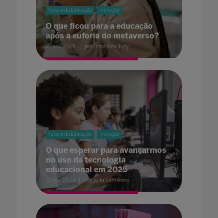
Futuro da Educação
Inovação
O que ficou para a educação
após a euforia do metaverso?
27 nov. 2024
por Francisco Tupy
Futuro da Educação
Inovação
O que esperar para avançarmos
no uso da tecnologia
educacional em 2025
13 nov. 2024
por Julia Sant'Anna