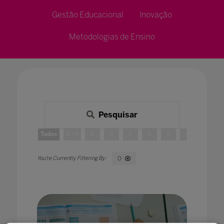
Gestão Educacional
Inovação
Metodologias de Ensino
Pesquisar
Todos
0 - 9
A
B
C
D
E
F
G
O