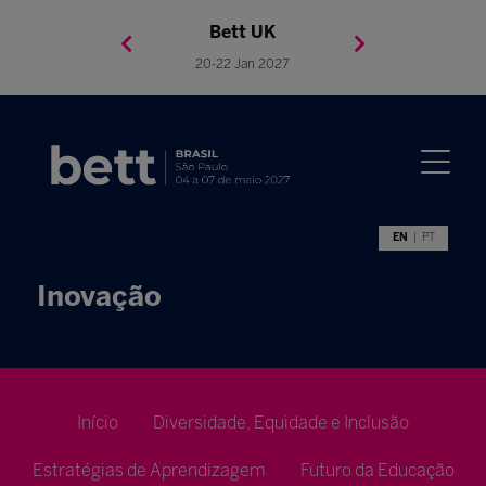
Bett Brasil
Bett Asia
Bett USA
Bett UK
23-24 Setembro 2026
8-10 November 2027
05-08 Mai 2026
20-22 Jan 2027
EN
PT
Inovação
Início
Diversidade, Equidade e Inclusão
Estratégias de Aprendizagem
Futuro da Educação