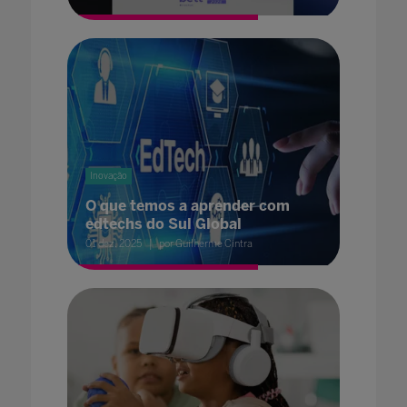
Inovação
O que temos a aprender com
edtechs do Sul Global
01 dez. 2025
por Guilherme Cintra