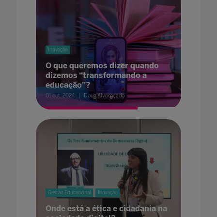
Inovação
O que queremos dizer quando
dizemos “transformando a
educação”?
01 out. 2024
Doug Alvoroçado
Gestão Educacional
Inovação
Onde está a ética e cidadania na