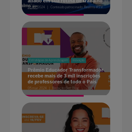
aliado em sua rotina de trabalho
12 abr. 2024
Conteúdo patrocinado: Realms IP.TV
Estratégias de Aprendizagem
Inovação
Prêmio Educador Transformador
recebe mais de 3 mil inscrições
de professores de todo o País
05 mar. 2024
Redação Bett Blog