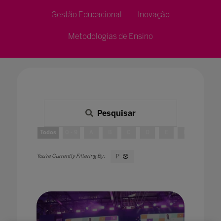
Gestão Educacional
Inovação
Metodologias de Ensino
Pesquisar
Todos
0 - 9
A
B
C
D
E
F
G
P