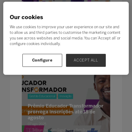
Our cookies
Inovação
Metodologias de Ensino
We use cookies to improve your user experience on our site and
Prêmio Educador Transformador
to allow us and third parties to customise the marketing content
anuncia vencedores nacionais na
you see across websites and social media. You can ‘Accept all’ or
Bett Brasil
configure cookies individually.
06 mai. 2026
Redação Bett Blog
Configure
ACCEPT ALL
Gestão Educacional
Inovação
Prêmio Educador Transformador
prorroga inscrições até 18 de
agosto
07 ago. 2025
Sebrae, Instituto Significare e Bett Brasil