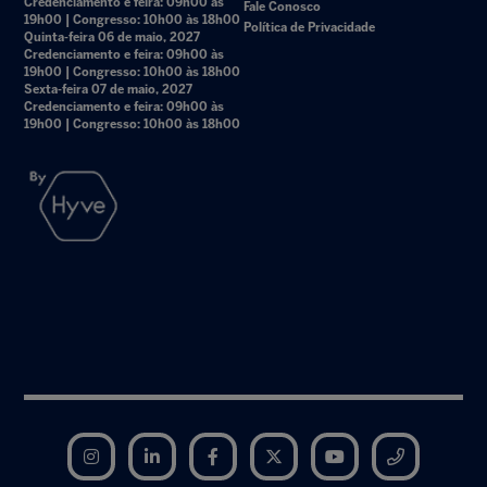
Credenciamento e feira: 09h00 às
Fale Conosco
19h00 | Congresso: 10h00 às 18h00
Política de Privacidade
Quinta-feira 06 de maio, 2027
Credenciamento e feira: 09h00 às
19h00 | Congresso: 10h00 às 18h00
Sexta-feira 07 de maio, 2027
Credenciamento e feira: 09h00 às
19h00 | Congresso: 10h00 às 18h00
Instagram
LinkedIn
Facebook
Twitter
YouTube
Telegram