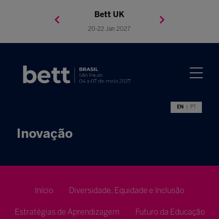
Bett Brasil
Bett Asia
Bett USA
Bett UK
23-24 Setembro 2026
8-10 November 2027
05-08 Mai 2026
20-22 Jan 2027
EN
PT
Inovação
Início
Diversidade, Equidade e Inclusão
Estratégias de Aprendizagem
Futuro da Educação