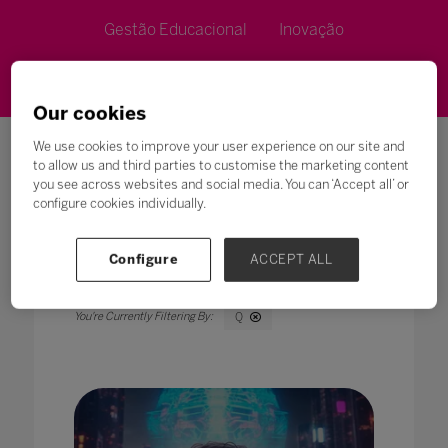
Gestão Educacional
Inovação
Metodologias de Ensino
Our cookies
We use cookies to improve your user experience on our site and
to allow us and third parties to customise the marketing content
you see across websites and social media. You can ‘Accept all’ or
configure cookies individually.
Pesquisar
Configure
ACCEPT ALL
Todos
0 - 9
A
B
C
D
E
F
G
Q