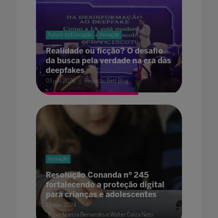
Futuro da Educação
Inovação
Realidade ou ficção? O desafio
da busca pela verdade na era das
deepfakes
03 jun. 2026
Redação Bett Blog
Inovação
Resolução Conanda nº 245
fortalecendo a proteção digital
para crianças e adolescentes
13 mai. 2024
por Márcia Bernardes e Walter Calza Neto