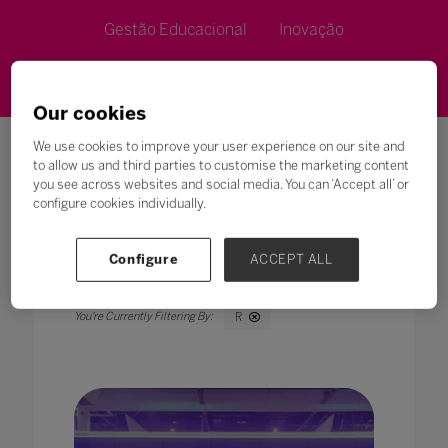
Gestão Educacional
Inovação
Metodologias de Ensino
Our cookies
We use cookies to improve your user experience on our site and
to allow us and third parties to customise the marketing content
you see across websites and social media. You can ‘Accept all’ or
configure cookies individually.
Pesquisar
Configure
ACCEPT ALL
Todos
0 - 9
A
B
C
D
E
F
G
R