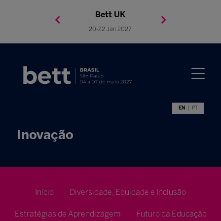
Bett Brasil
Bett Asia
Bett USA
Bett UK
23-24 Setembro 2026
8-10 November 2027
05-08 Mai 2026
20-22 Jan 2027
EN
PT
Inovação
Início
Diversidade, Equidade e Inclusão
Estratégias de Aprendizagem
Futuro da Educação