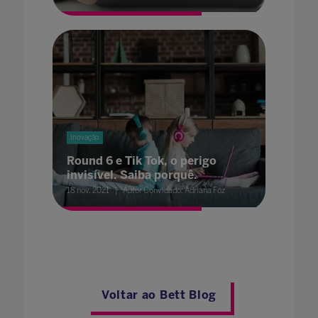
Inovação
Round 6 e Tik Tok, o perigo
invisível. Saiba porquê.
18 nov. 2021
Autor Convidado: Adriana Fóz
Voltar ao Bett Blog