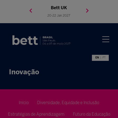
Bett Brasil
Bett Asia
Bett USA
Bett UK
23-24 Setembro 2026
8-10 November 2027
05-08 Mai 2026
20-22 Jan 2027
EN
PT
Inovação
Início
Diversidade, Equidade e Inclusão
Estratégias de Aprendizagem
Futuro da Educação