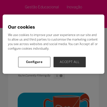
Gestão Educacional
Inovação
Metodologias de Ensino
Our cookies
We use cookies to improve your user experience on our site and
to allow us and third parties to customise the marketing content
you see across websites and social media. You can ‘Accept all’ or
configure cookies individually.
Pesquisar
Configure
ACCEPT ALL
Todos
0 - 9
A
B
C
D
E
F
G
U