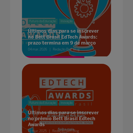
Futuro da Educação
Inovação
Últimos dias para se inscrever
no Bett Brasil EdTech Awards:
prazo termina em 9 de março
04 mar. 2026
Redação Bett Blog
Futuro da Educação
Inovação
Últimos dias para se inscrever
no prêmio Bett Brasil Edtech
Awards
19 mar. 2025
Redação Bett Blog