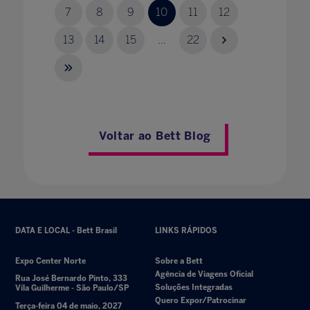
7
8
9
10
11
12
13
14
15
...
22
Voltar ao Bett Blog
DATA E LOCAL - Bett Brasil
LINKS RÁPIDOS
Expo Center Norte
Sobre a Bett
Agência de Viagens Oficial
Rua José Bernardo Pinto, 333
Soluções Integradas
Vila Guilherme - São Paulo/SP
Quero Expor/Patrocinar
Terça-feira 04 de maio, 2027