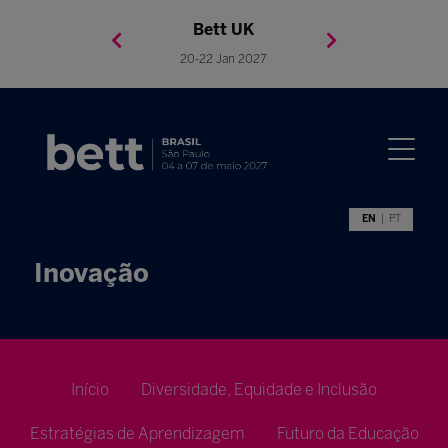
Bett Brasil
Bett Asia
Bett USA
Bett UK
23-24 Setembro 2026
8-10 November 2027
05-08 Mai 2026
20-22 Jan 2027
EN
PT
Inovação
Início
Diversidade, Equidade e Inclusão
Estratégias de Aprendizagem
Futuro da Educação