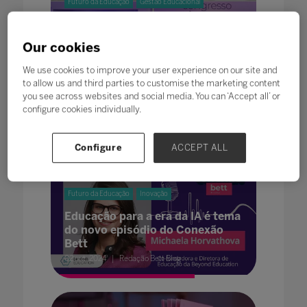
Futuro da Educação
Gestão Educacional
Inovação
Inscrições abertas para a Bett
Our cookies
Brasil 2025
We use cookies to improve your user experience on our site and
07 out. 2024
Redação Bett Blog
to allow us and third parties to customise the marketing content
you see across websites and social media. You can ‘Accept all’ or
configure cookies individually.
Configure
ACCEPT ALL
Futuro da Educação
Inovação
Educação para a era da IA é tema
do novo episódio do Conexão
Bett
02 out. 2024
Redação Bett Blog