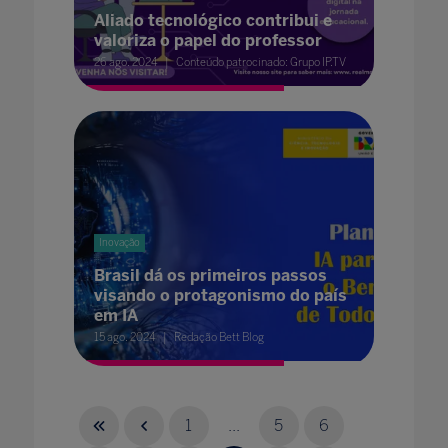
Aliado tecnológico contribui e
valoriza o papel do professor
26 ago. 2024
Conteúdo patrocinado: Grupo IP.TV
Inovação
Brasil dá os primeiros passos
visando o protagonismo do país
em IA
15 ago. 2024
Redação Bett Blog
1
...
5
6