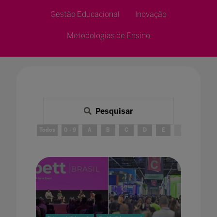
Gestão Educacional
Inovação
Metodologias de Ensino
Pesquisar
Todos
0 - 9
A
B
C
D
E
F
G