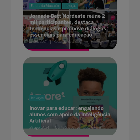
Futuro da Educação
Inovação
Jornada Bett Nordeste reúne 2
mil participantes, destaca
tendências e promove diálogos
essenciais para educação
11 set. 2024
Redação Bett Blog
Inovação
Inovar para educar: engajando
alunos com apoio da Inteligência
Artificial
29 ago. 2024
Conteúdo patrocinado: Árvore