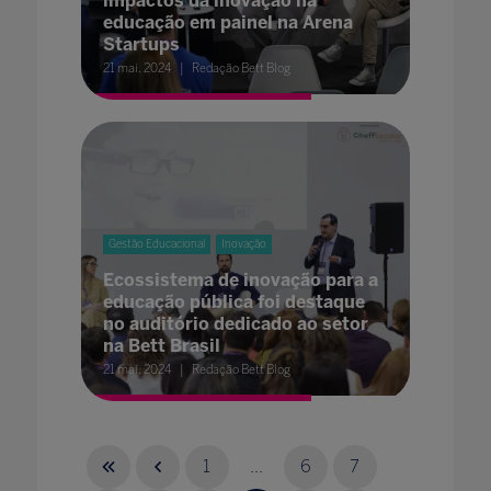
impactos da inovação na
educação em painel na Arena
Startups
21 mai. 2024
Redação Bett Blog
Gestão Educacional
Inovação
Ecossistema de inovação para a
educação pública foi destaque
no auditório dedicado ao setor
na Bett Brasil
21 mai. 2024
Redação Bett Blog
1
...
6
7