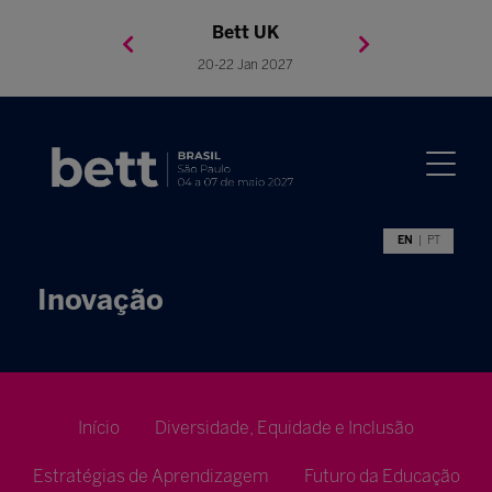
Bett Brasil
Bett Asia
Bett USA
Bett UK
23-24 Setembro 2026
8-10 November 2027
05-08 Mai 2026
20-22 Jan 2027
EN
PT
Inovação
Início
Diversidade, Equidade e Inclusão
Estratégias de Aprendizagem
Futuro da Educação