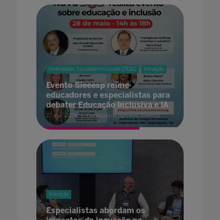
Diversidade, Equidade e Inclusão (DE&I)
Inovação
Evento Sieeesp reúne
educadores e especialistas para
debater Educação Inclusiva e IA
23 mai. 2024
Conteúdo de parceiro: Sieeesp
Inovação
Especialistas abordam os