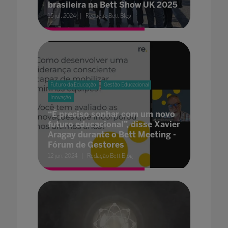
brasileira na Bett Show UK 2025
15 jul. 2024
Redação Bett Blog
Futuro da Educação
Gestão Educacional
Inovação
“É preciso sonhar com um novo
futuro educacional”, disse Xavier
Aragay durante o Bett Meeting -
Fórum de Gestores
12 jun. 2024
Redação Bett Blog