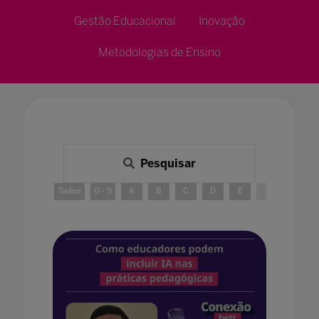
Gestão Educacional
Inovação
Metodologias de Ensino
Pesquisar
Todos
0 - 9
A
B
C
D
E
F
G