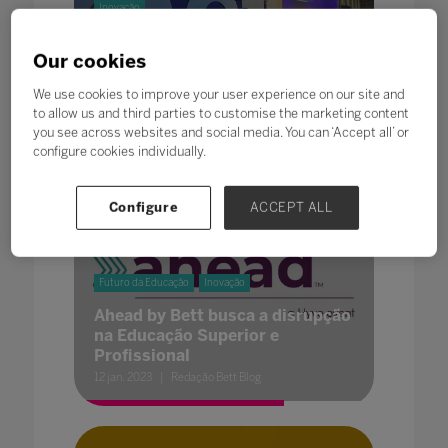
Inovação
Inscrições abertas para integrar
Our cookies
delegação brasileira na Bett
Show UK; saiba como participar
We use cookies to improve your user experience on our site and
20 jan. 2023
Redação Bett Blog
to allow us and third parties to customise the marketing content
you see across websites and social media. You can ‘Accept all’ or
configure cookies individually.
Configure
ACCEPT ALL
Futuro da Educação
Inovação
Ahead by Bett busca a disrupção
na Educação Superior e
Profissional
12 jan. 2023
Redação Bett Blog