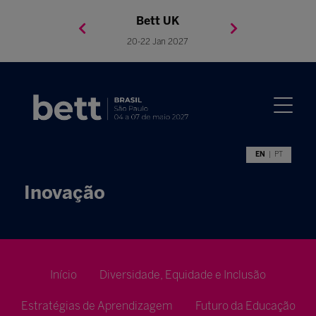
Bett Brasil
Bett Asia
Bett USA
Bett UK
23-24 Setembro 2026
8-10 November 2027
05-08 Mai 2026
20-22 Jan 2027
EN
PT
Inovação
Início
Diversidade, Equidade e Inclusão
Estratégias de Aprendizagem
Futuro da Educação