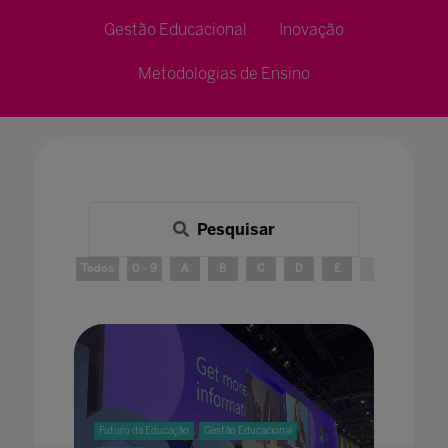
Gestão Educacional
Inovação
Metodologias de Ensino
Pesquisar
Todos
0 - 9
A
B
C
D
E
F
G
Futuro da Educação
Gestão Educacional