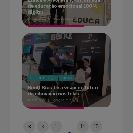
Educa e Árvore lançam jornada
de educação emocional 100%
digital
24 out. 2022
Redação Bett Blog
Futuro da Educação
Inovação
BenQ Brasil e a visão do futuro
da educação nas telas
19 out. 2022
Redação Bett Blog
1
...
14
15