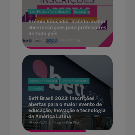
Estratégias de Aprendizagem
Inovação
Prêmio Educador Transformador
abre inscrições para professores
de todo país
01 dez. 2022
Redação Bett Blog
Futuro da Educação
Gestão Educacional
Inovação
Bett Brasil 2023: inscrições
abertas para o maior evento de
educação, inovação e tecnologia
da América Latina
25 nov. 2022
Redação Bett Blog