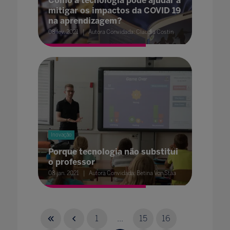
Como a tecnologia pode ajudar a
mitigar os impactos da COVID 19
na aprendizagem?
08 fev. 2021
Autora Convidada: Claudia Costin
Inovação
Porque tecnologia não substitui
o professor
08 jan. 2021
Autora Convidada: Betina Von Staa
1
...
15
16