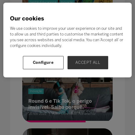
Gestão Educacional
Inovação
Diversão, inclusão e proteção
Our cookies
aos estudantes marcam a Bett
UK 2022
We use cookies to improve your user experience on our site and
28 mar. 2022
Redação Bett Blog
to allow us and third parties to customise the marketing content
you see across websites and social media. You can ‘Accept all’ or
configure cookies individually.
Configure
ACCEPT ALL
Inovação
Round 6 e Tik Tok, o perigo
invisível. Saiba porquê.
18 nov. 2021
Autor Convidado: Adriana Fóz