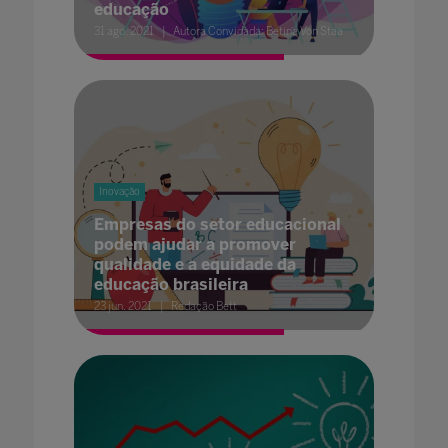
educação
31 ago. 2021
Autora Convidada: Betina Von Staa
Inovação
Empresas do setor educacional
podem ajudar a promover
qualidade e a equidade da
educação brasileira
23 jun. 2021
Redação Bett