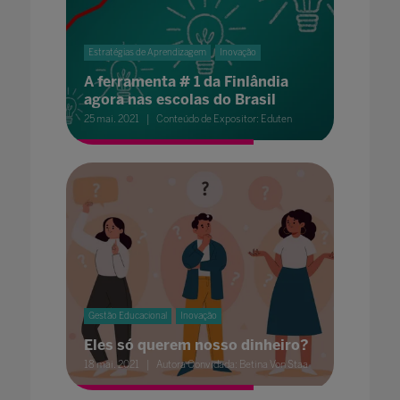
Estratégias de Aprendizagem
Inovação
A ferramenta # 1 da Finlândia
agora nas escolas do Brasil
25 mai. 2021
Conteúdo de Expositor: Eduten
Gestão Educacional
Inovação
Eles só querem nosso dinheiro?
18 mai. 2021
Autora Convidada: Betina Von Staa