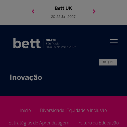
Bett Brasil
Bett Asia
Bett USA
Bett UK
23-24 Setembro 2026
8-10 November 2027
05-08 Mai 2026
20-22 Jan 2027
EN
PT
Inovação
Início
Diversidade, Equidade e Inclusão
Estratégias de Aprendizagem
Futuro da Educação