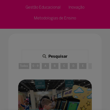
Gestão Educacional
Inovação
Metodologias de Ensino
Pesquisar
Todos
0 - 9
A
B
C
D
E
F
G