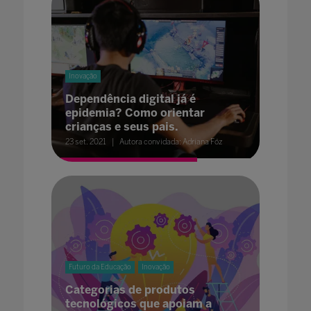
Inovação
Dependência digital já é
epidemia? Como orientar
crianças e seus pais.
23 set. 2021
Autora convidada: Adriana Fóz
Futuro da Educação
Inovação
Categorias de produtos
tecnológicos que apoiam a