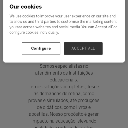
Our cookies
We use cookies to improve your user experience on our site and
to allow us and third parties to customise the marketing content
you see across websites and social media. You can ‘Accept all’ or
configure cookies individually.
CASA DA GRÁFICA
Stand: M160
|
Privado
Configure
ACCEPT ALL
Somos especialistas no
atendimento de Instituições
educacionais.
Temos soluções completas, desde
as demandas de rotina, como
provas e simulados, até produções
de didáticos, como livros e
apostilas. Nosso propósito é gerar
impacto na educação, elevando
qualidade e reduzindo custos.