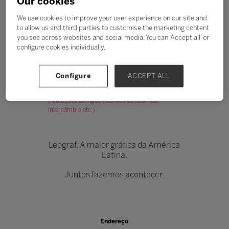
Our cookies
We use cookies to improve your user experience on our site and
to allow us and third parties to customise the marketing content
you see across websites and social media. You can ‘Accept all’ or
configure cookies individually.
LEOGRAF
Configure
ACCEPT ALL
Stand: K170
|
Privado
|
Público
|
Soluções Bilíngue (Cursos de idiomas,
Intercâmbio etc.)
Leograf. A maior gráfica da América
Latina.
Juntos fazemos acontecer.
Endereço