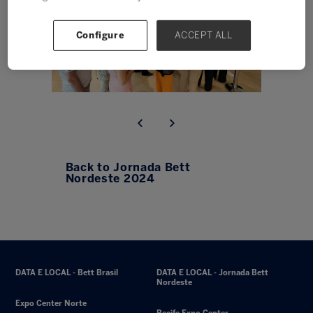
Configure
ACCEPT ALL
Back to Jornada Bett
Nordeste 2024
DATA E LOCAL - Bett Brasil
DATA E LOCAL - Jornada Bett
Nordeste
Expo Center Norte