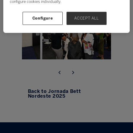
configure cookies individually.
Configure
ACCEPT ALL
Back to Jornada Bett
Nordeste 2025