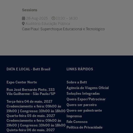
Sessions
28-Aug-2025
13:30 – 14:30
Auditório Educação Pública
Case Piauí: Superchoque Educacional e Tecnológico
DATA E LOCAL - Bett Brasil
LINKS RÁPIDOS
Expo Center Norte
Sobre a Bett
Agência de Viagens Oficial
Rua José Bernardo Pinto, 333
Soluções Integradas
Vila Guilherme - São Paulo/SP
Quero Expor/Patrocinar
Terça-feira 04 de maio, 2027
Quero ser parceiro
Credenciamento e feira: 09h00 às
Quero ser palestrante
19h00 | Congresso: 10h00 às 18h00
Quarta-feira 05 de maio, 2027
Imprensa
Credenciamento e feira: 09h00 às
Fale Conosco
19h00 | Congresso: 10h00 às 18h00
Política de Privacidade
Quinta-feira 06 de maio, 2027