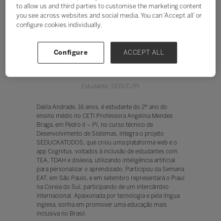
to allow us and third parties to customise the marketing content
you see across websites and social media. You can ‘Accept all’ or
configure cookies individually.
Configure
ACCEPT ALL
Dalila Andrade
Estudante,
SEDUC/PI
Dalila Andrade, 16 anos, é estudante do 2º ano do
ensino médio no CETI Professora Angelina Mendes
Braga, em Pedro II – PI, no curso técnico de
Desenvolvimento de Sistemas. Integra o projeto
SEDUCKATODOS, que criou uma plataforma web e o
app Cognitus, voltados à inclusão de estudantes com
TEA, TDAH e dislexia, utilizando inteligência artificial
para personalizar o aprendizado. Participou da Semana
EAT, em São Paulo, e em setembro representará o Piauí
na Coreia do Sul, participando de um intercâmbio
internacional. Apaixonada por tecnologia e pela língua
inglesa, sonha em promover uma educação mais
inclusiva no Brasil.