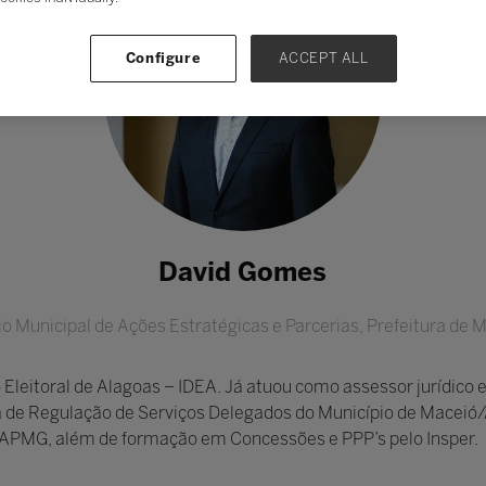
Configure
ACCEPT ALL
David Gomes
io Municipal de Ações Estratégicas e Parcerias,
Prefeitura de 
 Eleitoral de Alagoas – IDEA. Já atuou como assessor jurídico
a de Regulação de Serviços Delegados do Município de Maceió/A
 APMG, além de formação em Concessões e PPP’s pelo Insper.