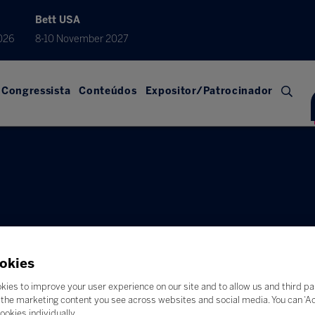
Bett USA
026
8-10 November 2027
Congressista
Conteúdos
Expositor/Patrocinador
okies
kies to improve your user experience on our site and to allow us and third pa
the marketing content you see across websites and social media. You can ‘Acc
ookies individually.