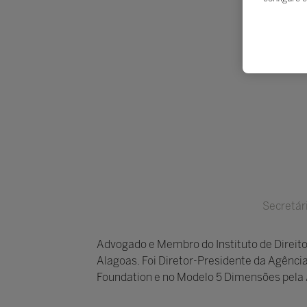
Secretár
Advogado e Membro do Instituto de Direito
Alagoas. Foi Diretor-Presidente da Agênci
Foundation e no Modelo 5 Dimensões pela