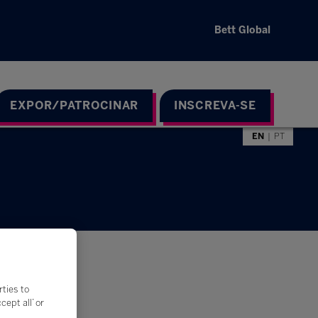
Bett Global
EXPOR/PATROCINAR
INSCREVA-SE
EN
PT
rties to
ept all’ or