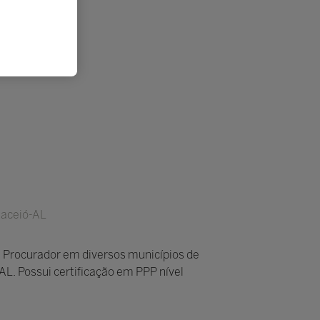
Maceió-AL
 e Procurador em diversos municípios de
L. Possui certificação em PPP nível