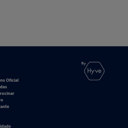
ns Oficial
adas
rocinar
ro
rante
cidade