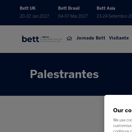
Bett UK
Bett Brasil
Bett Asia
20-22 Jan 2027
04-07 Mai 2027
23-24 Setembro 2
Jornada Bett
Visitante
Palestrantes
Our co
We use coo
customise 
configure c