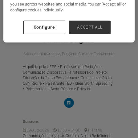
you see across websites and social media. You can ‘Accept all’ or
configure cookies individually.
Configure
ACCEPT ALL
Fernanda Bérgamo
Sócia-Administradora,
Bérgamo Cursos e Treinamento
Arquiteta pela UFPE • Professora de Redação e
Comunicação Corporativa • Professora do Projeto
Educação da Globo Pernambuco • Colunista da Rádio
CBN Recife • Palestrante TED - Ideas Worth Spreading
• Palestrante no Setor Público e Privado.
Sessions
19-Aug-2026
13:30 – 14:00
Plenária
Comunicação Inteligente: Como a IA está Redefinindo