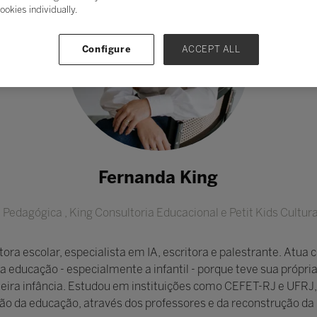
ookies individually.
Configure
ACCEPT ALL
Fernanda King
a Pedagógica ,
King Consultoria Educacional e Petit Kids Cultur
ra escolar, especialista em IA, escritora e palestrante. Atua
a educação - especialmente a infantil - porque teve sua própri
ira infância. Estudou em instituições como CEFET-RJ e UFRJ, 
ção da educação, através dos professores e da reconstrução da 