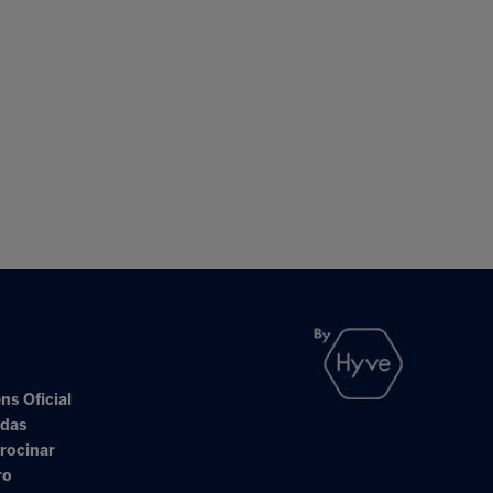
ns Oficial
adas
rocinar
ro