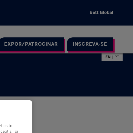
Bett Global
EXPOR/PATROCINAR
INSCREVA-SE
EN
PT
rties to
ept all’ or