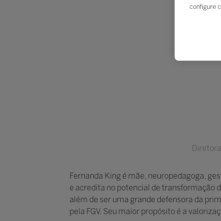
configure c
Diretor
Fernanda King é mãe, neuropedagoga, gesto
e acredita no potencial de transformação d
além de ser uma grande defensora da prime
pela FGV. Seu maior propósito é a valoriza