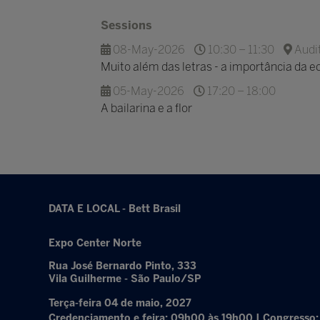
Sessions
08-May-2026
10:30 – 11:30
Audit
Muito além das letras - a importância da e
05-May-2026
17:20 – 18:00
A bailarina e a flor
DATA E LOCAL - Bett Brasil
Expo Center Norte
Rua José Bernardo Pinto, 333
Vila Guilherme - São Paulo/SP
Terça-feira 04 de maio, 2027
Credenciamento e feira: 09h00 às 19h00 | Congresso