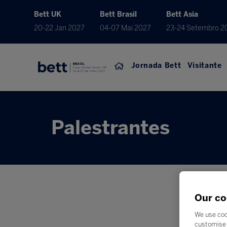
Bett UK
Bett Brasil
Bett Asia
20-22 Jan 2027
04-07 Mai 2027
23-24 Setembro 2
Jornada Bett
Visitante
Palestrantes
Our co
We use coo
customise 