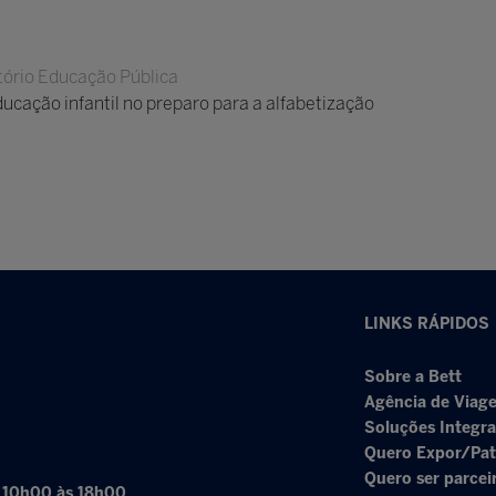
ório Educação Pública
ducação infantil no preparo para a alfabetização
LINKS RÁPIDOS
Sobre a Bett
Agência de Viage
Soluções Integr
Quero Expor/Pat
Quero ser parcei
: 10h00 às 18h00