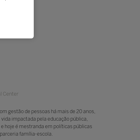
al Center
 com gestão de pessoas há mais de 20 anos,
a vida impactada pela educação pública,
e hoje é mestranda em políticas públicas
parceria família-escola.