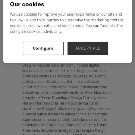
Our cookies
We use cookies to improve your user experience on our site and
to allow us and third parties to customise the marketing content
you see across websites and social media. You can ‘Accept all’ or
configure cookies individually.
Iran Pontes
Configure
ACCEPT ALL
Professor e fundador,
Design Culture
Designer especializado em comunicação digital,
licenciado em artes e mestre em design por um dos
principais centros de inovação do Brasil. Atua como
palestrante no Brasil e no exterior e é professor
universitário e da educação básica, trabalhando com
disciplinas para o desenvolvimento criativo. Idealizou o
primeiro MBA em Branding e Design Estratégico do
Norte e Nordeste brasileiro e coordenou curso
superior de Design Gráfico e pós-graduações, além de
diversas outras iniciativas educacionais. Com ampla
experiência como palestrante, participou de eventos
nacionais e internacionais, como o Encuentro Latino
Americano de Diseño na Argentina, Campus Party