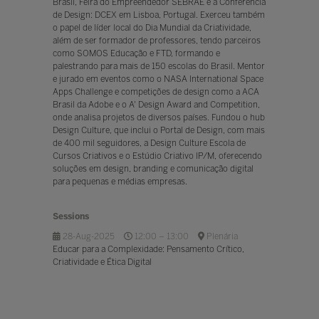
Brasil, Feira do Empreendedor SEBRAE e a Conferência
de Design: DCEX em Lisboa, Portugal. Exerceu também
o papel de líder local do Dia Mundial da Criatividade,
além de ser formador de professores, tendo parceiros
como SOMOS Educação e FTD, formando e
palestrando para mais de 150 escolas do Brasil. Mentor
e jurado em eventos como o NASA International Space
Apps Challenge e competições de design como a ACA
Brasil da Adobe e o A' Design Award and Competition,
onde analisa projetos de diversos países. Fundou o hub
Design Culture, que inclui o Portal de Design, com mais
de 400 mil seguidores, a Design Culture Escola de
Cursos Criativos e o Estúdio Criativo IP/M, oferecendo
soluções em design, branding e comunicação digital
para pequenas e médias empresas.
Sessions
28-Aug-2025
12:00 – 13:00
Plenária
Educar para a Complexidade: Pensamento Crítico,
Criatividade e Ética Digital