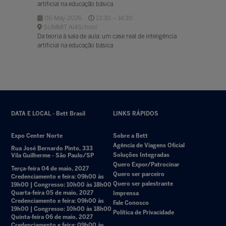
artificial na educação básica
06-May-2026
13:30 – 14:30
SUMMIT Ai4School
Da teoria à sala de aula: um case real de inteligência
artificial na educação básica
DATA E LOCAL - Bett Brasil
LINKS RÁPIDOS
Expo Center Norte
Sobre a Bett
Agência de Viagens Oficial
Rua José Bernardo Pinto, 333
Soluções Integradas
Vila Guilherme - São Paulo/SP
Quero Expor/Patrocinar
Terça-feira 04 de maio, 2027
Quero ser parceiro
Credenciamento e feira: 09h00 às
Quero ser palestrante
19h00 | Congresso: 10h00 às 18h00
Quarta-feira 05 de maio, 2027
Imprensa
Credenciamento e feira: 09h00 às
Fale Conosco
19h00 | Congresso: 10h00 às 18h00
Política de Privacidade
Quinta-feira 06 de maio, 2027
Credenciamento e feira: 09h00 às