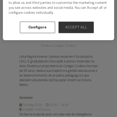
to allow us and third parties to customise the marketing content
you see across websites and social media. You can ‘Accept all’ or
configure cookies individually.
Configure
ACCEPT ALL
Lélia Gamba
Diretora,
Colégio Criativo
Lélia Regina Kremer Gamba reside em Florianópolis
(SC). É graduada em Educação e possui mestrado na
área. Diretora e proprietária do Colégio Criativo há mais
de 35 anos, dedica sua trajetória à gestão educacional e
ao desenvolvimento de projetos pedagógicos que
atendem estudantes da Educação Infantil ao Ensino
Médio.
Sessions
06-May-2026
13:30 – 14:30
SUMMIT Ai4School
Da teoria à sala de aula: um case real de inteligência