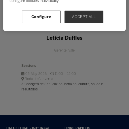
configure cookies individually.
Configure
ACCEPT ALL
Letícia Duffles
Gerente,
Vale
Sessions
05-May-2026
11:00 – 12:00
Roda de Conversa
A Coragem de Ser Feliz no Trabalho: cultura, saúde e
resultados
DATA E LOCAL - Bett Brasil
LINKS RÁPIDOS