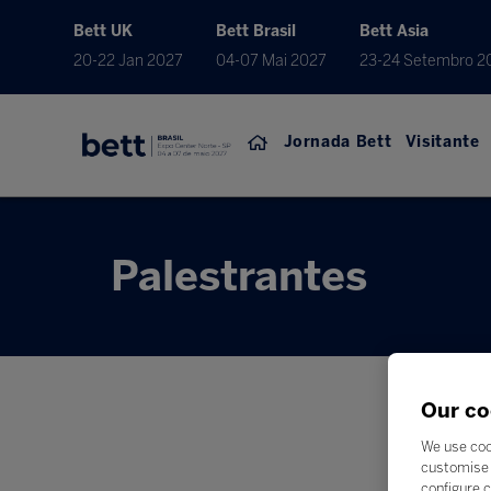
Bett UK
Bett Brasil
Bett Asia
20-22 Jan 2027
04-07 Mai 2027
23-24 Setembro 2
Jornada Bett
Visitante
Palestrantes
Our co
We use coo
customise 
configure c