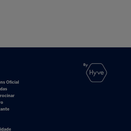
ns Oficial
adas
rocinar
ro
rante
cidade