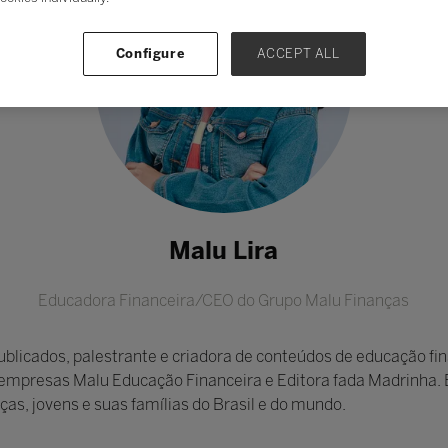
Configure
ACCEPT ALL
Malu Lira
Educadora Financeira/CEO do Grupo Malu Finanças
s publicados, palestrante e criadora de conteúdos de educação fi
empresas Malu Educação Financeira e Editora fada Madrinha. E
ças, jovens e suas famílias do Brasil e do mundo.