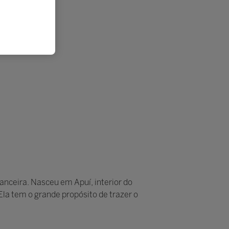
nanceira. Nasceu em Apuí, interior do
la tem o grande propósito de trazer o