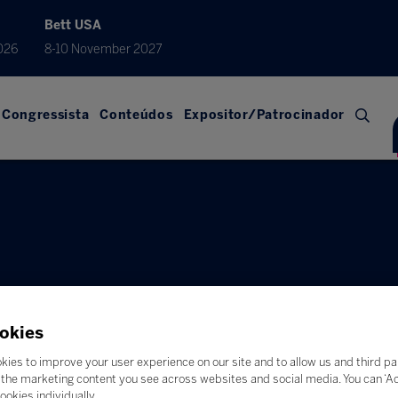
Bett USA
026
8-10 November 2027
Congressista
Conteúdos
Expositor/Patrocinador
okies
kies to improve your user experience on our site and to allow us and third pa
the marketing content you see across websites and social media. You can ‘Acc
ookies individually.