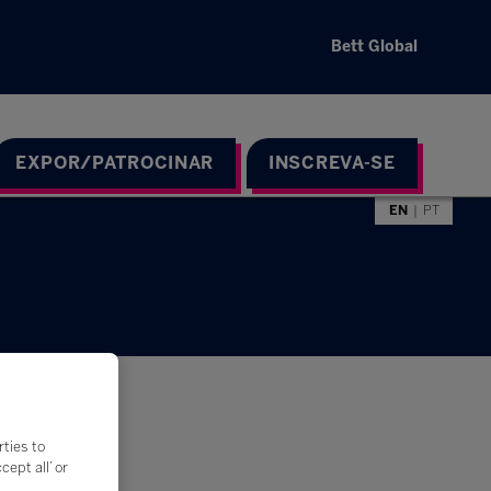
Bett Global
EXPOR/PATROCINAR
INSCREVA-SE
EN
PT
rties to
ept all’ or