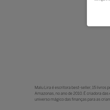
Malu Lira é escritora best-seller, 15 livro
Amazonas, no ano de 2010. É criadora das 
universo mágico das finanças para as crian