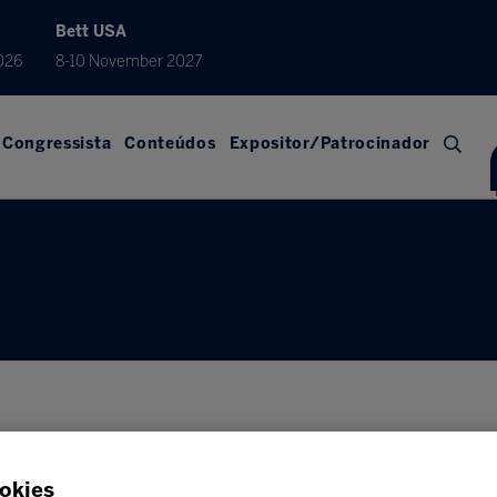
Bett USA
026
8-10 November 2027
Congressista
Conteúdos
Expositor/Patrocinador
okies