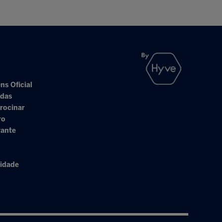
ns Oficial
adas
rocinar
ro
rante
cidade