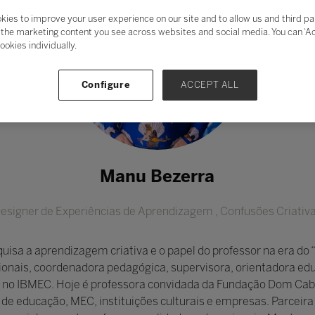
kies to improve your user experience on our site and to allow us and third pa
the marketing content you see across websites and social media. You can ‘Acc
ookies individually.
Configure
ACCEPT ALL
Manu Bezerra
esigner de Experiências de Aprendizagem ,
Confusões Criativ
sa a aprendizagem criativa e o papel do professor na era do 
onais, coordenadora pedagógica, supervisora, orientadora edu
no IBMEC. Hoje é professora convidada da Fundação Dom Cabra
s de educação, MEC, instituições culturais e empresas. Parceir