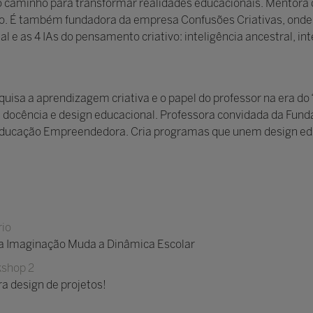
aminho para transformar realidades educacionais. Mentora de
. É também fundadora da empresa Confusões Criativas, onde 
as 4 IAs do pensamento criativo: inteligência ancestral, intel
sa a aprendizagem criativa e o papel do professor na era do 
, docência e design educacional. Professora convidada da F
Educação Empreendedora. Cria programas que unem design educ
io
 a Imaginação Muda a Dinâmica Escolar
shop 2
ra design de projetos!