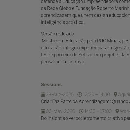
defende a Educação Empreendedora como c
da Rede Globo e Fundação Roberto Marinho
aprendizagem que unem design educacional e 
inteligência artística.
Versão reduzida
Mestre em Educação pela PUC Minas, pesqui
educação, integra experiências em gestão
LED e parceira do Sebrae em projetos da 
pensamento criativo.
Sessions
28-Aug-2025
13:30 – 14:30
Aquár
Criar Faz Parte da Aprendizagem: Quando
06-May-2026
14:30 – 17:00
Work
Do insight ao verbo: letramento criativo pa