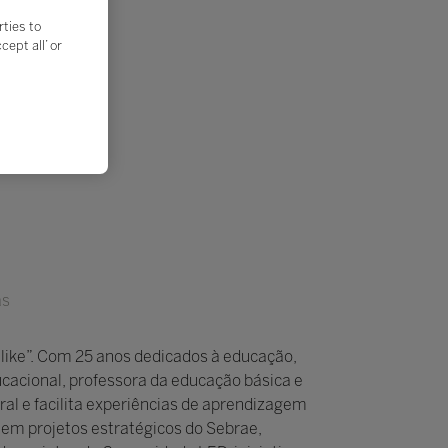
rties to
ept all’ or
as
“like”. Com 25 anos dedicados à educação,
cacional, professora da educação básica e
l e facilita experiências de aprendizagem
a em projetos estratégicos do Sebrae,