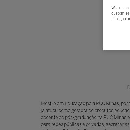
We use coo
customise 
configure c
D
Mestre em Educação pela PUC Minas, pesqui
já atuou como gestora de produtos educaci
docente de pós-graduação na PUC Minas e 
para redes públicas e privadas, secretaria