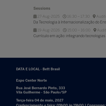
Sessions
27-Aug-2025
16:30 – 17:30
Audit
Da Tecnologia à Internacionalização do En
19-Aug-2026
15:00 – 16:00
Audit
Currículo em ação: integrando tecnologia
DATA E LOCAL - Bett Brasil
Expo Center Norte
Rua José Bernardo Pinto, 333
Vila Guilherme - São Paulo/SP
Terça-feira 04 de maio, 2027
Credenciamento e feira: 09h00 às 19h00 | Congresso