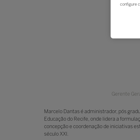
configure c
Gerente Gera
Marcelo Dantas é administrador, pós gradu
Educação do Recife, onde lidera a formulaç
concepção e coordenação de iniciativas es
século XXI.