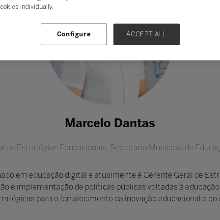
ookies individually.
Configure
ACCEPT ALL
Marcelo Dantas
l de Estratégias Educacionais,
Secretaria Municipal de Educa
ado em educação digital e atualmente é Gerente Geral de Estr
ão e implementação de políticas públicas voltadas à educação 
tratégicas para o fortalecimento da inovação educacional e d