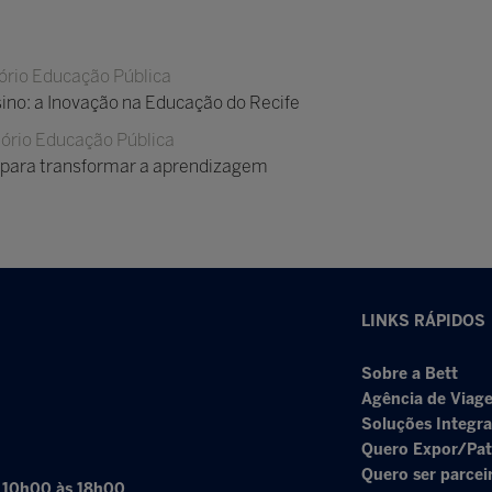
ório Educação Pública
sino: a Inovação na Educação do Recife
ório Educação Pública
s para transformar a aprendizagem
LINKS RÁPIDOS
Sobre a Bett
Agência de Viage
Soluções Integr
Quero Expor/Pat
Quero ser parcei
: 10h00 às 18h00