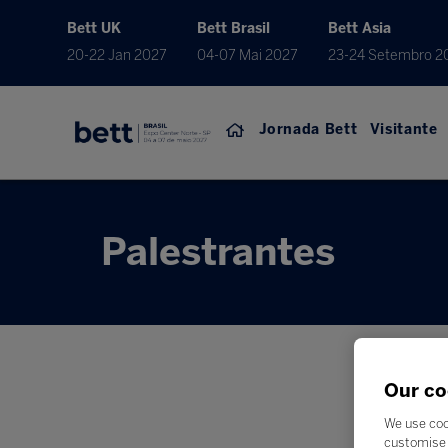
Bett UK
Bett Brasil
Bett Asia
20-22 Jan 2027
04-07 Mai 2027
23-24 Setembro 2
Jornada Bett
Visitante
Palestrantes
Our co
We use coo
customise 