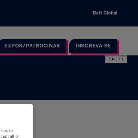
Bett Global
EXPOR/PATROCINAR
INSCREVA-SE
EN
PT
rties to
ept all’ or