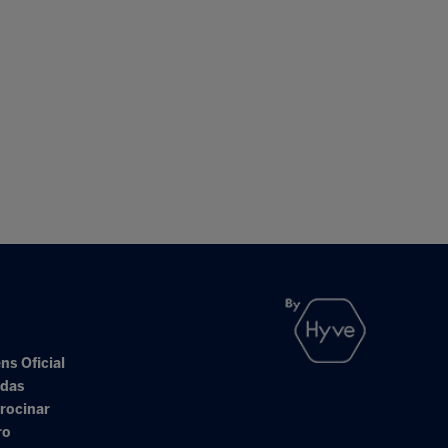
ns Oficial
adas
rocinar
ro