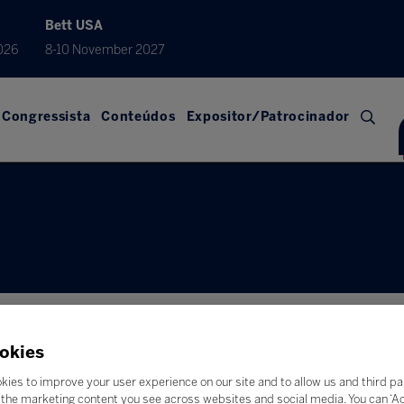
Bett USA
026
8-10 November 2027
Congressista
Conteúdos
Expositor/Patrocinador
okies
kies to improve your user experience on our site and to allow us and third pa
the marketing content you see across websites and social media. You can ‘Acc