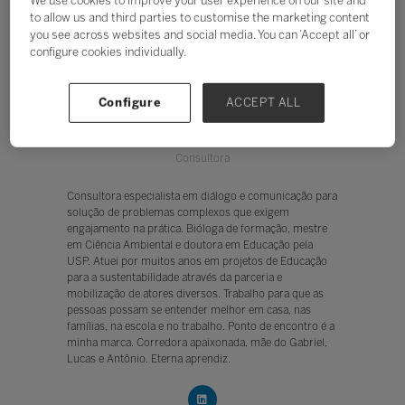
We use cookies to improve your user experience on our site and
to allow us and third parties to customise the marketing content
you see across websites and social media. You can ‘Accept all’ or
configure cookies individually.
Configure
ACCEPT ALL
Marô Camargo
Consultora
Consultora especialista em diálogo e comunicação para
solução de problemas complexos que exigem
engajamento na prática. Bióloga de formação, mestre
em Ciência Ambiental e doutora em Educação pela
USP. Atuei por muitos anos em projetos de Educação
para a sustentabilidade através da parceria e
mobilização de atores diversos. Trabalho para que as
pessoas possam se entender melhor em casa, nas
famílias, na escola e no trabalho. Ponto de encontro é a
minha marca. Corredora apaixonada, mãe do Gabriel,
Lucas e Antônio. Eterna aprendiz.