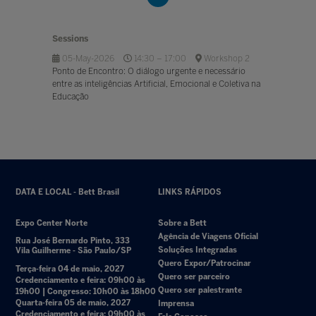
Sessions
05-May-2026
14:30 – 17:00
Workshop 2
Ponto de Encontro: O diálogo urgente e necessário
entre as inteligências Artificial, Emocional e Coletiva na
Educação
DATA E LOCAL - Bett Brasil
LINKS RÁPIDOS
Expo Center Norte
Sobre a Bett
Agência de Viagens Oficial
Rua José Bernardo Pinto, 333
Soluções Integradas
Vila Guilherme - São Paulo/SP
Quero Expor/Patrocinar
Terça-feira 04 de maio, 2027
Quero ser parceiro
Credenciamento e feira: 09h00 às
Quero ser palestrante
19h00 | Congresso: 10h00 às 18h00
Quarta-feira 05 de maio, 2027
Imprensa
Credenciamento e feira: 09h00 às