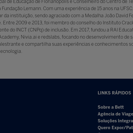
pal de Educação de Florianópolis e Conselheiro do Centro de
 Fundação Lemann. Com uma experiência de 15 anos na UFSC, 
ular da instituição, sendo agraciado com a Medalha João David
. Entre 2009 e 2013, foi membro do conselho do Instituto Cr
nte do INCT (CNPq) de inclusão. Em 2017, fundou a RAI Educat
cademy, Nivia.ai e redslabs, focando no desenvolvimento de solu
lestrante e compartilha suas experiências e conhecimentos sobre
tecnologia.
LINKS RÁPIDOS
Sobre a Bett
Agência de Viage
Soluções Integr
Quero Expor/Pat