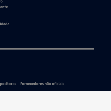
ro
rante
cidade
positores – Fornecedores não oficiais