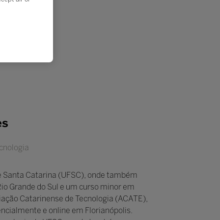
es
cnologia
 de Santa Catarina (UFSC), onde também
Rio Grande do Sul e um curso minor em
ciação Catarinense de Tecnologia (ACATE),
ncialmente e online em Florianópolis.