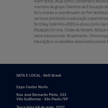
Além disso, atua como Conselheiro Munici
membro do grupo Talentos da Educação da
foi o criador e coordenador do Pré-Vestib
serviços prestados à educação catarinense
Sirotsky Sobrinho (RBS) e atuou como Gere
Redação On-line, Clube do Noslen, Attack A
setor educacional. Atualmente, Otavio é pa
educação e os desafios associados a essa 
DATA E LOCAL - Bett Brasil
Expo Center Norte
Rua José Bernardo Pinto, 333
Vila Guilherme - São Paulo/SP
Terça-feira 04 de maio, 2027