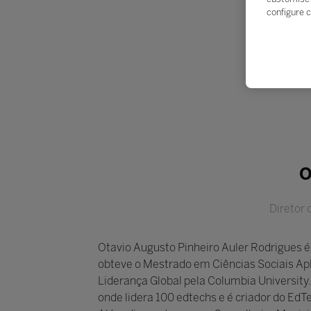
configure c
O
Diretor
Otavio Augusto Pinheiro Auler Rodrigues é
obteve o Mestrado em Ciências Sociais Apl
Liderança Global pela Columbia University
onde lidera 100 edtechs e é criador do Ed