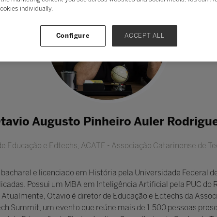
ookies individually.
Configure
ACCEPT ALL
tavio Augusto Pinheiro Auler Rodrigu
 de Educação e Edtechs,
ACATE - Associação Catarinense de Te
 bacharel e licenciado em História pela Universidade Federal
icadas. Possui um MBA em Inteligência Artificial pela PUC do 
. Atualmente, Otavio é diretor de Educação e Edtechs da Asso
Tech Summit, um evento que reúne mais de 1.500 pessoas prese