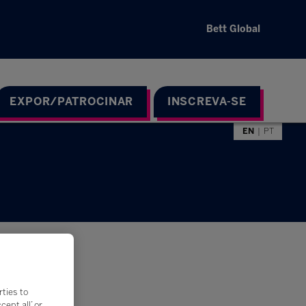
Bett Global
EXPOR/PATROCINAR
INSCREVA-SE
EN
PT
rties to
ept all’ or