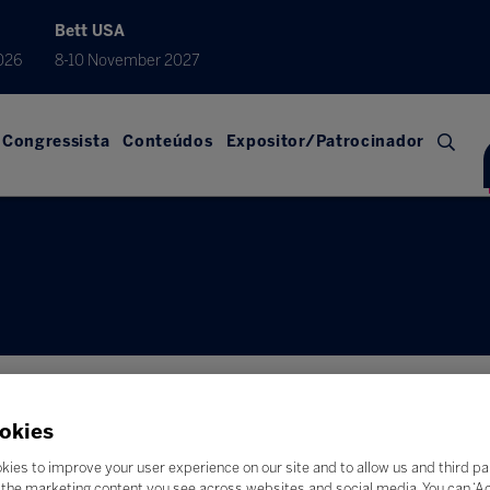
Bett USA
026
8-10 November 2027
Congressista
Conteúdos
Expositor/Patrocinador
okies
kies to improve your user experience on our site and to allow us and third pa
the marketing content you see across websites and social media. You can ‘Acc