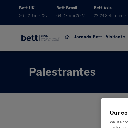
Bett UK
Bett Brasil
Bett Asia
20-22 Jan 2027
04-07 Mai 2027
23-24 Setembro 2
Jornada Bett
Visitante
Palestrantes
Our co
We use coo
customise 