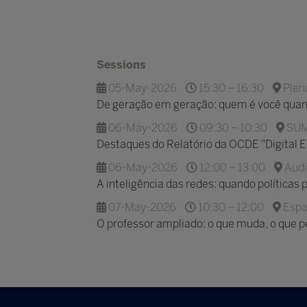
Sessions
05-May-2026
15:30 – 16:30
Plen
De geração em geração: quem é você qua
06-May-2026
09:30 – 10:30
SUM
Destaques do Relatório da OCDE "Digital 
06-May-2026
12:00 – 13:00
Audi
A inteligência das redes: quando política
07-May-2026
10:30 – 12:00
Espa
O professor ampliado: o que muda, o que 