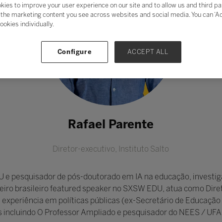
kies to improve your user experience on our site and to allow us and third pa
the marketing content you see across websites and social media. You can ‘Acc
ookies individually.
Configure
ACCEPT ALL
Rafael Parente
Diretor-executivo,
Instituto Salto
 e pesquisador de pós-doutorado em IA na educação, investig
ro brasileiro featured speaker no SXSW EDU, atua como Direto
xperiência em políticas públicas (ex-Secretário de Educação 
os incluindo O Professor Ampliado e pesquisador do NEES / UFA