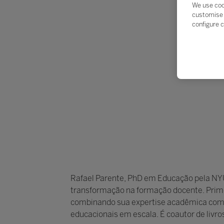
We use coo
customise 
configure c
Rafael Parente, PhD em Educação pela NYU
transformação na formação docente. Primei
combinando sua expertise acadêmica com e
educacionais em escala. É coautor de livr