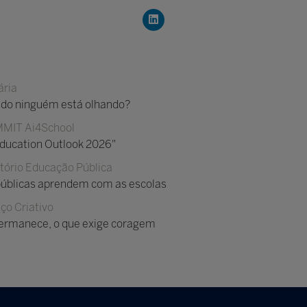
ária
ndo ninguém está olhando?
MIT Ai4School
Education Outlook 2026"
tório Educação Pública
s públicas aprendem com as escolas
ço Criativo
permanece, o que exige coragem