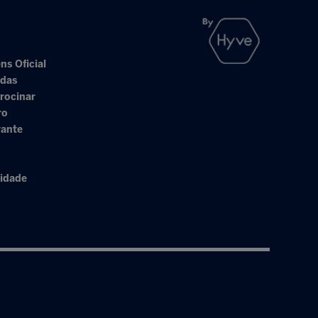
ns Oficial
adas
rocinar
ro
rante
cidade