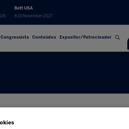
Bett USA
026
8-10 November 2027
Congressista
Conteúdos
Expositor/Patrocinador
okies