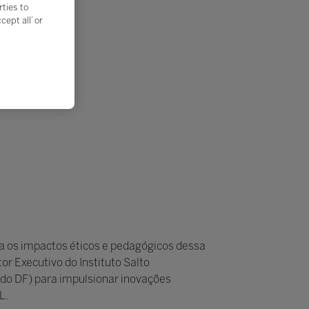
rties to
ept all’ or
a os impactos éticos e pedagógicos dessa
r Executivo do Instituto Salto
do DF) para impulsionar inovações
L.