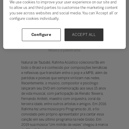
We use cookies to improve your user experience on our site and
to allow us and third parties to customise the marketing content
you see across websites and social media. You can ‘Accept all’ or
configure cookies individually.
Configure
ACCEPT ALL
Rafinha Acústico
Músico e palestrante
Natural de Taubaté, Rafinha Acústico coleciona fãs em
todo o Brasil e é conhecido por composições temáticas
e reflexivas que transitam entre o pop e a MPB, além de
paródias e poesias que sempre virilizam nas redes.
Recentemente, o musico, compositor e psicólogo
lançaram seu DVD em comemoração aos seus 15 anos
de vida musical, com participação de Renato Teixeira,
Fernando Anitelli, maestro com orquestra, coral da
terceira idade, entre outros artistas e amigos. Em 2016
Rafinha fez uma música pro Programa do Jô, e foi
convidado pelo próprio apresentador pra cantar essa
canção em seu último programa na rede Globo. Em
2019 sua música “Um milhão de vezes” chegou à marca