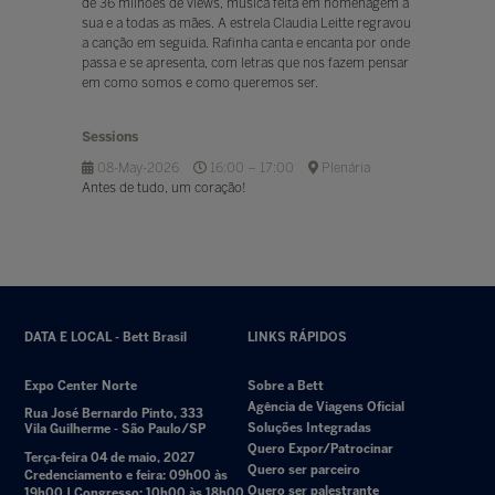
de 36 milhões de views, música feita em homenagem a
sua e a todas as mães. A estrela Claudia Leitte regravou
a canção em seguida. Rafinha canta e encanta por onde
passa e se apresenta, com letras que nos fazem pensar
em como somos e como queremos ser.
Sessions
08-May-2026
16:00 – 17:00
Plenária
Antes de tudo, um coração!
DATA E LOCAL - Bett Brasil
LINKS RÁPIDOS
Expo Center Norte
Sobre a Bett
Agência de Viagens Oficial
Rua José Bernardo Pinto, 333
Soluções Integradas
Vila Guilherme - São Paulo/SP
Quero Expor/Patrocinar
Terça-feira 04 de maio, 2027
Quero ser parceiro
Credenciamento e feira: 09h00 às
Quero ser palestrante
19h00 | Congresso: 10h00 às 18h00