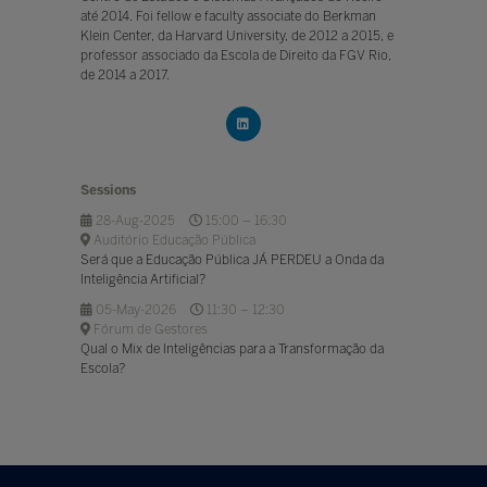
até 2014. Foi fellow e faculty associate do Berkman
Klein Center, da Harvard University, de 2012 a 2015, e
professor associado da Escola de Direito da FGV Rio,
de 2014 a 2017.
Sessions
28-Aug-2025
15:00 – 16:30
Auditório Educação Pública
Será que a Educação Pública JÁ PERDEU a Onda da
Inteligência Artificial?
05-May-2026
11:30 – 12:30
Fórum de Gestores
Qual o Mix de Inteligências para a Transformação da
Escola?