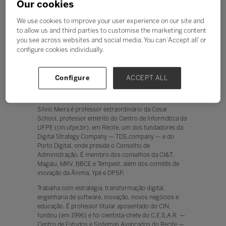
Our cookies
We use cookies to improve your user experience on our site and
to allow us and third parties to customise the marketing content
you see across websites and social media. You can ‘Accept all’ or
configure cookies individually.
Silvio Meira
Configure
ACCEPT ALL
Cientista-chefe da TDS.company
Sílvio Meira é professor extraordinário da Cesar
School, professor emérito do Centro de Informática da
UFPE (cin.ufpe.br), em Recife, um dos fundadores da
Digital Strategy Company — TDS.company — e do
Porto Digital, onde preside o Conselho de
Administração. É membro dos conselhos da CI&T,
Magalu, MRV, BBCE e Tempest, além dos comitês de
inovação da Ânima, Ypê e DPSP.
Trabalha com estratégia, transformação digital,
engenharia de software, inovação, novos negócios e
educação. É professor titular aposentado do CIN,
fundou (em 1996) e foi cientista-chefe do C.E.S.A.R. —
Centro de Estudos e Sistemas Avançados do Recife —