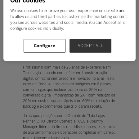
Our cookies
We use cookies to improve your user experience on our site and
to allow us and third parties to customise the marketing content
you see across websites and social media. You can ‘Accept all’ or
configure cookies individually.
Thiago Henrique Bona
Configure
ACCEPT ALL
Diretor de Novos Negócios,
Telecon Sistemas
Profissional com mais de 25 anos de experiência em
Tecnologia, atuando como líder em transformação
digital, omnichannel, telecom e inovação no Brasil e no
exterior. Conduziu projetos estratégicos em 8 países,
com entregas que incluem aumento de 30% na
conversão digital, implantação de SAP com redução de
20% em custos, squads ágeis com 60% de redução de
backlog e e-commerces que triplicaram receita.
Já ocupou posições como Gerente de TI da Lojas
Renner, CTIO, Diretor Comercial, CEO e Country
Manager, liderando times multidisciplinares, estruturas
de alta performance e operações complexas em varejo,
mídia, telecom e tecnologia.