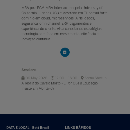
MBA pela FGV, MBA Internacional pela University of
California – Irvine (UCI) e Mestrado em TI, possui forte
domínio em cloud, microservices, APIs, dados,
segurança, omnichannel, ERP, pagamentos e
experiência do cliente. Atua conectando estratégia e
tecnologia com foco em crescimento, eficiência e
inovação contínua.
Sessions
06-May-2026
17:00 – 18:00
Arena Startup
A Teoria do Cavalo Morto - E Por Que a Educação
Insiste Em Montá-lo?
DATA E LOCAL - Bett Brasil
LINKS RÁPIDOS