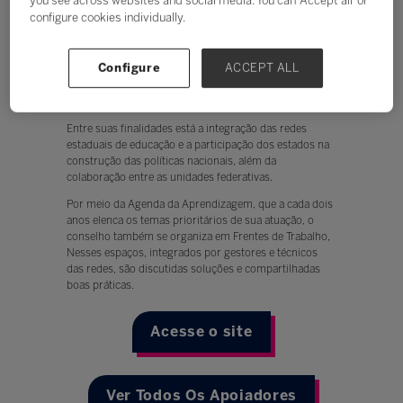
you see across websites and social media. You can ‘Accept all’ or
configure cookies individually.
O Conselho Nacional de Secretários de Educação é
Configure
ACCEPT ALL
uma associação fundada em 1986, que reúne as
Secretarias de Educação dos Estados e do Distrito
Federal.
Entre suas finalidades está a integração das redes
estaduais de educação e a participação dos estados na
construção das políticas nacionais, além da
colaboração entre as unidades federativas.
Por meio da Agenda da Aprendizagem, que a cada dois
anos elenca os temas prioritários de sua atuação, o
conselho também se organiza em Frentes de Trabalho,
Nesses espaços, integrados por gestores e técnicos
das redes, são discutidas soluções e compartilhadas
boas práticas.
Acesse o site
Ver Todos Os Apoiadores