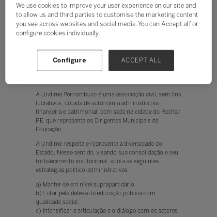
We use cookies to improve your user experience on our site and
to allow us and third parties to customise the marketing content
you see across websites and social media. You can ‘Accept all’ or
configure cookies individually.
Configure
ACCEPT ALL
A Undime Pernambuco é uma associação civil, sem fins
lucrativos, dotada de autonomia administrativa,
financeira e patrimonial, com sede na cidade do Recife/
PE, que representa os Dirigentes Municipais de
Educação.
A Undime respeita e representa a diversidade do
Estado. Nesse sentido, visando sua consolidação e seu
fortalecimento institucional, adota as seguintes
estratégias político-administrativas:
a) Manter-se em nível suprapartidário;
b) Lutar pela defesa da educação pública com
qualidade social;
c) Intensificar a articulação e o diálogo com os setores