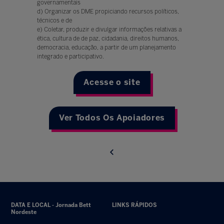
governamentais
d) Organizar os DME propiciando recursos políticos,
técnicos e de
e) Coletar, produzir e divulgar informações relativas a
ética, cultura de de paz, cidadania, direitos humanos,
democracia, educação, a partir de um planejamento
integrado e participativo.
Acesse o site
Ver Todos Os Apoiadores
DATA E LOCAL - Jornada Bett
LINKS RÁPIDOS
Nordeste