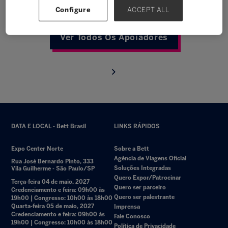
Configure
ACCEPT ALL
Ver Todos Os Apoiadores
DATA E LOCAL - Bett Brasil
LINKS RÁPIDOS
Expo Center Norte
Sobre a Bett
Agência de Viagens Oficial
Rua José Bernardo Pinto, 333
Soluções Integradas
Vila Guilherme - São Paulo/SP
Quero Expor/Patrocinar
Terça-feira 04 de maio, 2027
Quero ser parceiro
Credenciamento e feira: 09h00 às
Quero ser palestrante
19h00 | Congresso: 10h00 às 18h00
Quarta-feira 05 de maio, 2027
Imprensa
Credenciamento e feira: 09h00 às
Fale Conosco
19h00 | Congresso: 10h00 às 18h00
Política de Privacidade