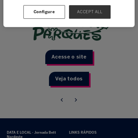
Configure
ACCEPT ALL
Acesse o site
Veja todos
DATA E LOCAL - Jornada Bett
LINKS RÁPIDOS
Nordeste