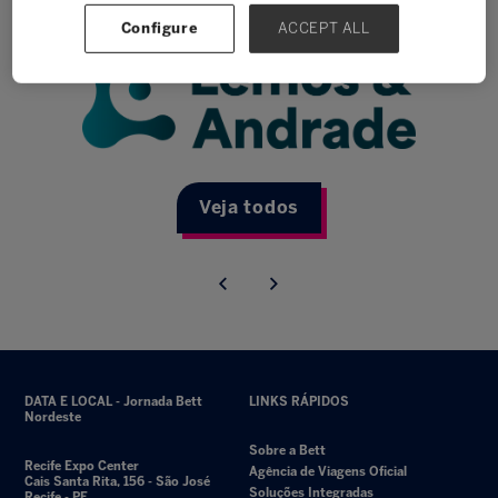
Configure
ACCEPT ALL
Veja todos
DATA E LOCAL - Jornada Bett
LINKS RÁPIDOS
Nordeste
Sobre a Bett
Recife Expo Center
Agência de Viagens Oficial
Cais Santa Rita, 156 - São José
Soluções Integradas
Recife - PE