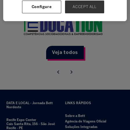
Configure
ACCEPT ALL
Veja todos
DATA E LOCAL - Jornada Bett
LINKS RÁPIDOS
Nordeste
Sobre a Bett
Recife Expo Center
Agência de Viagens Oficial
Cais Santa Rita, 156 - São José
Soluções Integradas
Recife - PE