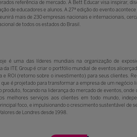
rados referência de mercado. A Bett Educar visa inspirar, dis
ação de educadores e alunos. A 27ª edição do evento acontece 
eunirá mais de 230 empresas nacionais e internacionais, cer
cional de todos os estados do Brasil.
oje é uma das líderes mundiais na organização de exposi
ica da ITE Group é criar o portfólio mundial de eventos alicer
 e ROI (retorno sobre o investimento) para seus clientes. R
que é projetado para transformar a empresa de um negócio li
o produto, focando na liderança do mercado de eventos, onde
r os melhores serviços aos clientes em todo mundo, indep
incipal foco, e impulsionando o crescimento sustentável de se
Valores de Londres desde 1998.