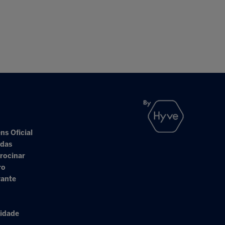
ns Oficial
adas
rocinar
ro
rante
cidade