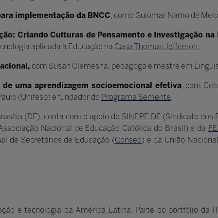
para implementação da BNCC
, como Guiomar Namo de Melo
ão: Criando Culturas de Pensamento e Investigação na 
ecnologia aplicada à Educação na
Casa Thomas Jefferson
;
acional,
com Susan Clemesha, pedagoga e mestre em Linguíst
o de uma aprendizagem socioemocional efetiva
, com Cels
Paulo (Unifesp) e fundador do
Programa Semente
.
rasília (DF), conta com o apoio do
SINEPE DF
(Sindicato dos 
Associação Nacional de Educação Católica do Brasil) e da
F
nal de Secretários de Educação (
Consed
) e da União Naciona
ão e tecnologia da América Latina. Parte do portfólio da I