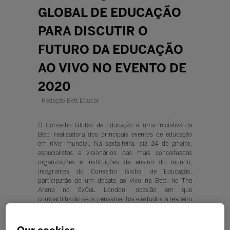
GLOBAL DE EDUCAÇÃO
PARA DISCUTIR O
FUTURO DA EDUCAÇÃO
AO VIVO NO EVENTO DE
2020
Redação Bett Educar
O Conselho Global de Educação é uma iniciativa da
Bett, realizadora dos principais eventos de educação
em nível mundial. Na sexta-feira, dia 24 de janeiro,
especialistas e visionários das mais conceituadas
organizações e instituições de ensino do mundo,
integrantes do Conselho Global de Educação,
participarão de um debate ao vivo na Bett, no The
Arena no ExCeL London, ocasião em que
compartilharão seus pensamentos e estudos a respeito
dos perigos e oportunidades para 2030.
O Conselho Global de Educação visa definir o tom da