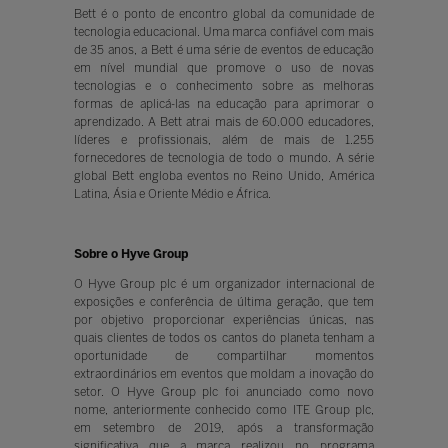
Bett é o ponto de encontro global da comunidade de
tecnologia educacional. Uma marca confiável com mais
de 35 anos, a Bett é uma série de eventos de educação
em nível mundial que promove o uso de novas
tecnologias e o conhecimento sobre as melhoras
formas de aplicá-las na educação para aprimorar o
aprendizado. A Bett atrai mais de 60.000 educadores,
líderes e profissionais, além de mais de 1.255
fornecedores de tecnologia de todo o mundo. A série
global Bett engloba eventos no Reino Unido, América
Latina, Ásia e Oriente Médio e África.
Sobre o Hyve Group
O Hyve Group plc é um organizador internacional de
exposições e conferência de última geração, que tem
por objetivo proporcionar experiências únicas, nas
quais clientes de todos os cantos do planeta tenham a
oportunidade de compartilhar momentos
extraordinários em eventos que moldam a inovação do
setor. O Hyve Group plc foi anunciado como novo
nome, anteriormente conhecido como ITE Group plc,
em setembro de 2019, após a transformação
significativa que a marca realizou no programa