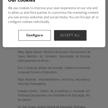
Our cookies
educação em nível global. Juntamente com o
presidente da Bett, Jose Papa (ex-MD, Cannes Lions), o
We use cookies to improve your user experience on our site and
Conselho irá liderar a transformação global da
to allow us and third parties to customise the marketing content
inovação em educação, enquanto molda o ecossistema
you see across websites and social media. You can ‘Accept all’ or
educacional do mundo.
configure cookies individually.
Os integrantes do Conselho Global de Educação são:
Configure
ACCEPT ALL
Jose Papa, presidente do Conselho Global de Educação
da Bett e cofundador da Trace Academy
Mary Apea Ashun, diretora da Escola Internacional de
Gana; Membro do Conselho, Associação de Escolas
Internacionais na África
Eric C Ambras, diretor de Inclusão, Stanford University
Graduate School of Education
Raya Bidshari, empreendedora, escritora, educadora,
futurista, Awecademy
Claudia Costin, Centro de Excelência e Inovação em
Políticas Educacionais e ex-Secretária de Educação, Rio
de Janeiro
Dr. Ger Graus, diretor Global de Educação, KidZania