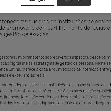
Configure
ACCEPT ALL
tenedores e líderes de instituições de ensin
de promover o compartilhamento de ideias e
a gestão de escolas
 gestores um olhar atento sobre diversos aspectos, desde os m
ção digital até as estratégias de gestão de pessoas. Neste se
ica Latina, oferece a cada ano um espaço de interação entre 
eias e experiências reais.
mantenedores e líderes de instituições de ensino privado da e
ados em temáticas de caráter estratégico na educação brasileir
s, finanças, formação continuada de docentes, digitalização da
ital das instituições e adaptação do ensino e da aprendizagem