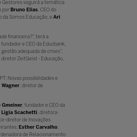
 Gestores seguirá a temática
o por
Bruno Elias
, CEO do
co da Somos Educação, e
Ari
de financeira?”, terá a
, fundador e CEO da Educbank,
: gestão adequada de crises”,
, diretor ZeitGeist - Educação,
GPT: Novas possibilidades e
o Wagner
, diretor de
o Gmeiner
, fundador e CEO da
 Ligia Scachetti
, diretora-
ice-diretor de Inovações
eirantes;
Esther Carvalho
,
ordenadora de Relacionamento