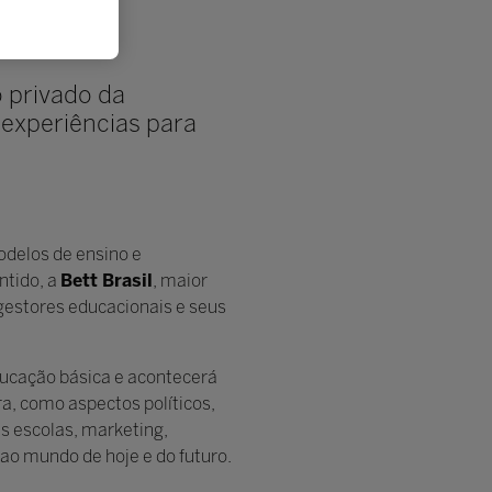
o privado da
 experiências para
odelos de ensino e
ntido, a
Bett Brasil
, maior
gestores educacionais e seus
ducação básica e acontecerá
a, como aspectos políticos,
s escolas, marketing,
 ao mundo de hoje e do futuro.