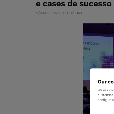
e cases de sucesso
Assessoria de Imprensa
Our co
We use coo
customise 
configure c