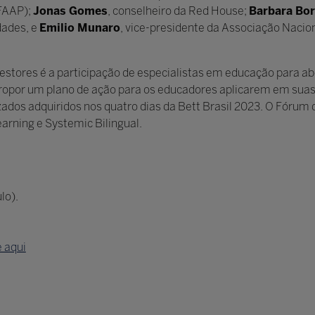
FAAP);
Jonas Gomes
, conselheiro da Red House;
Barbara Bo
dades, e
Emilio Munaro
, vice-presidente da Associação Nacio
tores é a participação de especialistas em educação para abor
por um plano de ação para os educadores aplicarem em suas e
izados adquiridos nos quatro dias da Bett Brasil 2023. O Fóru
earning e Systemic Bilingual.
lo).
e aqui