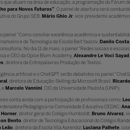
ais que atuam na área de educação, a programação do Fórum de
lho para Novos Futuros”
. O painel de abertura será conduzid
cutiva do Grupo SEB,
Mário Ghio Jr
, vice-presidente acadêmi
o painel “Como conciliar excelência acadêmica e sustentabilida
Financeiro e de Tecnologia da Escola Beit Yaacov,
Danilo Costa
nsultoria. No dia 11 de maio, o painel “Redes sociais e escolas
ócia e CEO da Opice Blum Academy,
Alexandre Le Voci Sayad
es
, diretora da Entrepalavras Produção de Textos.
ligência artificial e o ChatGPT serão debatidos no painel “Chat
ral
, diretora de Educação-Skilling da Microsoft Brasil,
Ricard
, e
Marcelo Vannini
, CIO da Universidade Paulista (UNIP).
res conta ainda com a participação de profissionais como:
Le
oordenadora Pedagógica na Comunidade Educativa CEDAC;
Ana
k Horner
, diretor geral do Colégio Humboldt;
Bruno Alvarez
, v
on Bento
, diretor de Tecnologia Educacional do Colégio Band
a Leão
, diretora da Escola Vila Aprendiz;
Luciana Palhete
, co