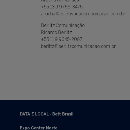
+55 13 9 9768-3476
arucha@coletivodacomunicacao.com.br
Berlitz Comunicação
Ricardo Berlitz
+55 11 9 9645-2067
berlitz@berlitzcomunicacao.com.br
DATA E LOCAL - Bett Brasil
Expo Center Norte