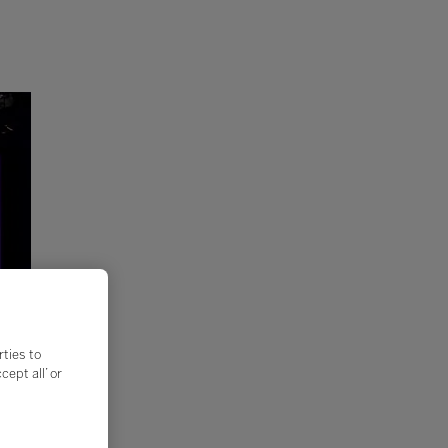
rties to
ept all’ or