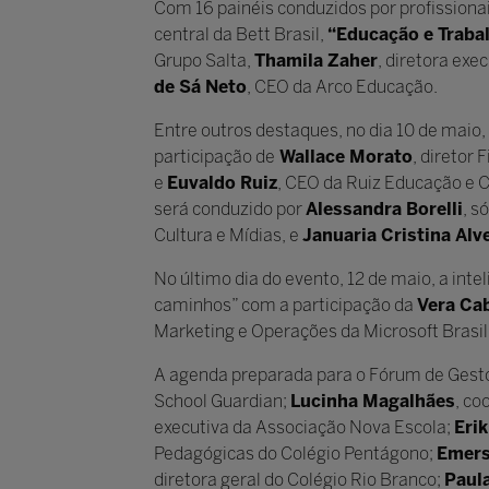
Com 16 painéis conduzidos por profission
central da Bett Brasil,
“Educação e Traba
Grupo Salta,
Thamila Zaher
, diretora exe
de Sá Neto
, CEO da Arco Educação.
Entre outros destaques, no dia 10 de maio, 
participação de
Wallace Morato
, diretor 
e
Euvaldo Ruiz
, CEO da Ruiz Educação e Co
será conduzido por
Alessandra Borelli
, s
Cultura e Mídias, e
Januaria Cristina Alv
No último dia do evento, 12 de maio, a inte
caminhos” com a participação da
Vera Cab
Marketing e Operações da Microsoft Brasil
A agenda preparada para o Fórum de Gesto
School Guardian;
Lucinha Magalhães
, c
executiva da Associação Nova Escola;
Eri
Pedagógicas do Colégio Pentágono;
Emers
diretora geral do Colégio Rio Branco;
Paul