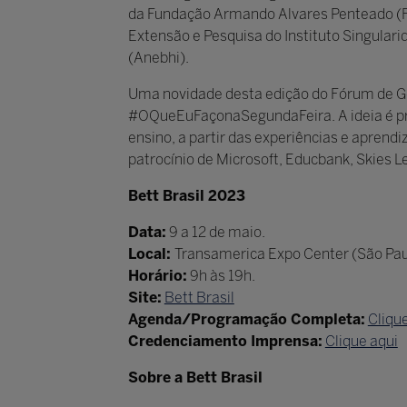
da Fundação Armando Alvares Penteado (
Extensão e Pesquisa do Instituto Singulari
(Anebhi).
Uma novidade desta edição do Fórum de Ges
#OQueEuFaçonaSegundaFeira. A ideia é pro
ensino, a partir das experiências e aprend
patrocínio de Microsoft, Educbank, Skies L
Bett Brasil 2023
Data:
9 a 12 de maio.
Local:
Transamerica Expo Center (São Pau
Horário:
9h às 19h.
Site:
Bett Brasil
Agenda/Programação Completa:
Cliqu
Credenciamento Imprensa:
Clique aqui
Sobre a Bett Brasil