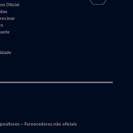
ns Oficial
adas
rocinar
ro
rante
cidade
positores – Fornecedores não oficiais