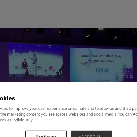
okies
kies to improve your user experience on our site and to allow us and third pa
the marketing content you see across websites and social media. You can ‘Acc
ookies individually.