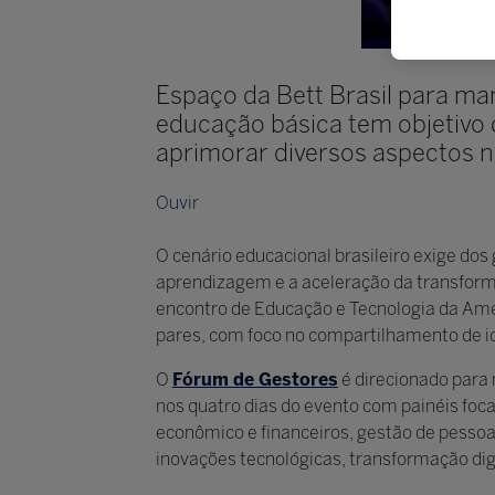
Espaço da Bett Brasil para man
educação básica tem objetivo 
aprimorar diversos aspectos n
Ouvir
O cenário educacional brasileiro exige dos
aprendizagem e a aceleração da transforma
encontro de Educação e Tecnologia da Amér
pares, com foco no compartilhamento de id
O
Fórum de Gestores
é direcionado para 
nos quatro dias do evento com painéis foc
econômico e financeiros, gestão de pessoa
inovações tecnológicas, transformação dig