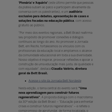
‘Plenária’ e ‘Aquário’
(este último permite que pessoas
da plateia subam ao palco e participem ativamente da
conversa com os palestrantes), e um
auditório
exclusivo para debates, apresentação de cases e
soluções focadas na educação pública
, com acesso
gratuito ao público.
"Por meio dos eventos regionais, a Bett Brasil reafirma
seu propósito de promover conexões e diálogos
contínuos ao longo do ano. Ao promover a Jornada
Bett, em Recife, fortalecemos os vínculos com os
profissionais da educação local e ampliamos o alcance
da comunidade educacional em toda a sua diversidade.
Nosso objetivo é inspirar, provocar reflexões e apoiar a
construção de uma educação mais justa, de qualidade e
com equidade", destaca
Claudia Valério, diretora
geral da Bett Brasil.
Acesse o site da Jornada Bett Nordeste
Nesta edição, o tema central do evento será:
"Uma
nova aprendizagem para construir futuros
regenerativos"
. A proposta dialoga com o macrotema
da 30ª edição da Bett Brasil – “Educação para enfrentar
crises e construir futuros regenerativos” – e reflete o
compromisso de aprofundar, de forma localizada, o