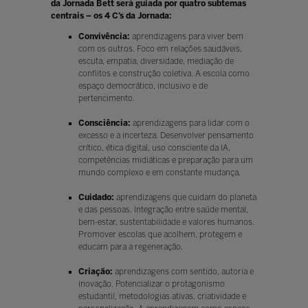
da Jornada Bett será guiada por quatro subtemas
centrais – os 4 C’s da Jornada:
Convivência:
aprendizagens para viver bem
com os outros. Foco em relações saudáveis,
escuta, empatia, diversidade, mediação de
conflitos e construção coletiva. A escola como
espaço democrático, inclusivo e de
pertencimento.
Consciência:
aprendizagens para lidar com o
excesso e a incerteza. Desenvolver pensamento
crítico, ética digital, uso consciente da IA,
competências midiáticas e preparação para um
mundo complexo e em constante mudança.
Cuidado:
aprendizagens que cuidam do planeta
e das pessoas. Integração entre saúde mental,
bem-estar, sustentabilidade e valores humanos.
Promover escolas que acolhem, protegem e
educam para a regeneração.
Criação:
aprendizagens com sentido, autoria e
inovação. Potencializar o protagonismo
estudantil, metodologias ativas, criatividade e