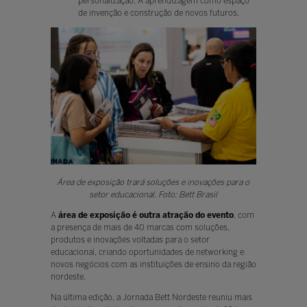
personalização. A aprendizagem como espaço
de invenção e construção de novos futuros.
Área de exposição trará soluções e inovações para o
setor educacional. Foto: Bett Brasil
A
área de exposição
é outra atração do evento
, com
a presença de mais de 40 marcas com soluções,
produtos e inovações voltadas para o setor
educacional, criando oportunidades de networking e
novos negócios com as instituições de ensino da região
nordeste.
Na última edição, a Jornada Bett Nordeste reuniu mais