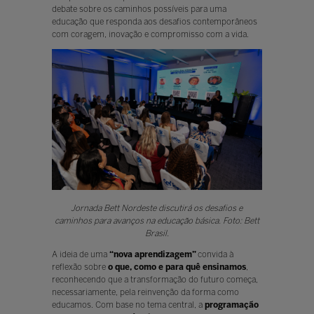
debate sobre os caminhos possíveis para uma
educação que responda aos desafios contemporâneos
com coragem, inovação e compromisso com a vida.
Jornada Bett Nordeste discutirá os desafios e
caminhos para avanços na educação básica. Foto: Bett
Brasil.
A ideia de uma
“nova aprendizagem”
convida à
reflexão sobre
o que, como e para quê ensinamos
,
reconhecendo que a transformação do futuro começa,
necessariamente, pela reinvenção da forma como
educamos. Com base no tema central, a
programação