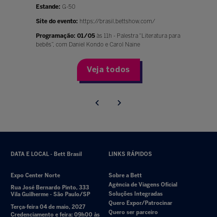
Estande:
G-50
Site do evento:
https://brasil.bettshow.com/
Programação: 01/05
às 11h - Palestra “Literatura para
bebês”, com Daniel Kondo e Carol Naine
Veja todos
DATA E LOCAL - Bett Brasil
LINKS RÁPIDOS
Expo Center Norte
Sobre a Bett
Agência de Viagens Oficial
Rua José Bernardo Pinto, 333
Soluções Integradas
Vila Guilherme - São Paulo/SP
Quero Expor/Patrocinar
Terça-feira 04 de maio, 2027
Quero ser parceiro
Credenciamento e feira: 09h00 às