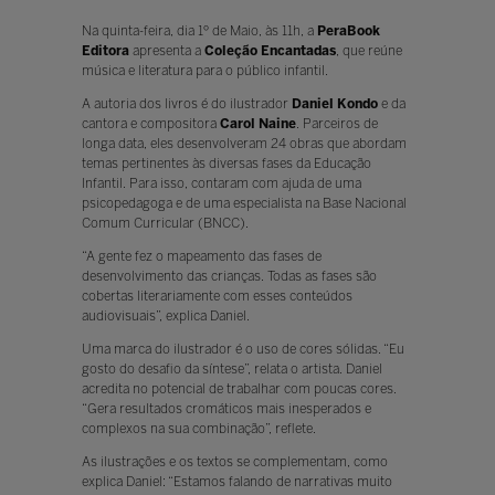
Na quinta-feira, dia 1º de Maio, às 11h, a
PeraBook
Editora
apresenta a
Coleção Encantadas
, que reúne
música e literatura para o público infantil.
A autoria dos livros é do ilustrador
Daniel Kondo
e da
cantora e compositora
Carol Naine
. Parceiros de
longa data, eles desenvolveram 24 obras que abordam
temas pertinentes às diversas fases da Educação
Infantil. Para isso, contaram com ajuda de uma
psicopedagoga e de uma especialista na Base Nacional
Comum Curricular (BNCC).
“A gente fez o mapeamento das fases de
desenvolvimento das crianças. Todas as fases são
cobertas literariamente com esses conteúdos
audiovisuais”, explica Daniel.
Uma marca do ilustrador é o uso de cores sólidas. “Eu
gosto do desafio da síntese”, relata o artista. Daniel
acredita no potencial de trabalhar com poucas cores.
“Gera resultados cromáticos mais inesperados e
complexos na sua combinação”, reflete.
As ilustrações e os textos se complementam, como
explica Daniel: “Estamos falando de narrativas muito