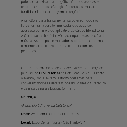
potentes, a textual e a imagética. Quando as duas se
encontram, temos a Coleção Encantadas, muito
fundida entre texto, imagem e canção”.
A canção é parte fundamental da coleção. Todos os
livros têm uma versão musicada, que pode ser
acessada por meio do aplicativo do Grupo Elo Editorial.
Além disso, as histórias vêm acompanhadas da cifra da
música. Assim, pais e mediadores podem transformar
o momento de leitura em uma cantoria com os
pequenos.
O primeiro livro da coleção,
Gato Gaiato
, será lançado
pelo Grupo
Elo Editorial
na Bett Brasil 2025. Durante
o evento, Daniel e Carol estarão presentes para
conversar sobre as diversas possibilidades da literatura
e da música para a Educação Infantil.
SERVIÇO
Grupo Elo Editorial na Bett Brasil
Data:
28 de abril a 1 de maio de 2025
Local:
Expo Center Norte - São Paulo/SP