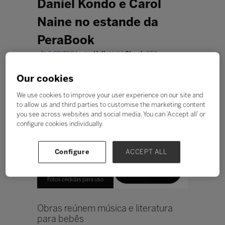
Daniel Kondo e Carol
Naine no estande da
PeraBook
ELO EDITORA
Hall:
Hall 1
Stand:
G50
Our cookies
We use cookies to improve your user experience on our site and
to allow us and third parties to customise the marketing content
you see across websites and social media. You can ‘Accept all’ or
configure cookies individually.
Configure
ACCEPT ALL
Fotos cedidas para uso
Obras reúnem música e literatura
para bebês