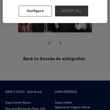
Configure
ACCEPT ALL
Back to Sessão de autógrafos
DATA E LOCAL - Bett Brasil
LINKS RÁPIDOS
Expo Center Norte
Sobre a Bett
Agência de Viagens Oficial
Rua José Bernardo Pinto, 333