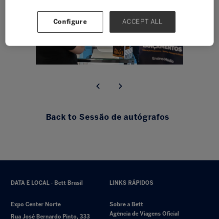
Configure
ACCEPT ALL
Back to Sessão de autógrafos
DATA E LOCAL - Bett Brasil
LINKS RÁPIDOS
Expo Center Norte
Sobre a Bett
Agência de Viagens Oficial
Rua José Bernardo Pinto, 333