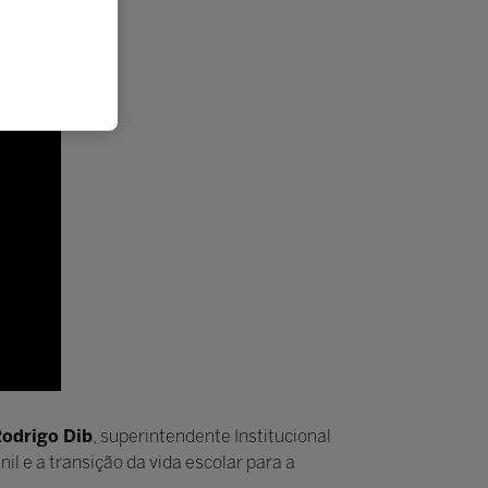
odrigo Dib
, superintendente Institucional
l e a transição da vida escolar para a