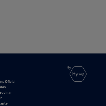
ns Oficial
adas
rocinar
ro
rante