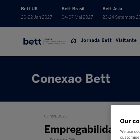
Bett UK
Bett Brasil
Bett Asia
20-22 Jan 2027
04-07 Mai 2027
23-24 Setembro 2
Jornada Bett
Visitante
Conexao Bett
07 mai. 2026
Our co
Empregabilidade e 
We use coo
customise 