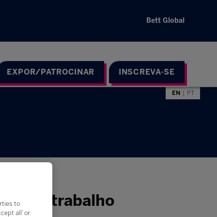
Bett Global
EXPOR/PATROCINAR
INSCREVA-SE
EN
PT
ado de trabalho
rties to
ept all’ or